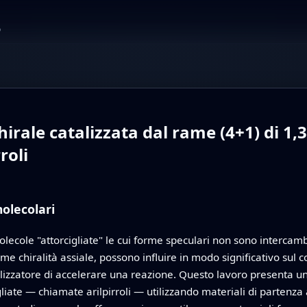
o
irale catalizzata dal rame (4+1) di 1,3-
roli
olecolari
olecole "attorcigliate" le cui forme speculari non sono intercamb
me chiralità assiale, possono influire in modo significativo su
alizzatore di accelerare una reazione. Questo lavoro presenta u
igliate — chiamate arilpirroli — utilizzando materiali di partenz