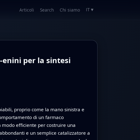
Articoli
Search
Chi siamo
IT
▼
enini per la sintesi
iabili, proprio come la mano sinistra e
l comportamento di un farmaco
n modo efficiente per costruire una
a abbondanti e un semplice catalizzatore a