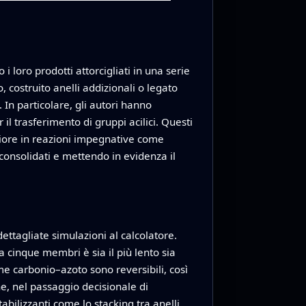
i loro prodotti attorcigliati in una serie
, costruito anelli addizionali o legato
In particolare, gli autori hanno
l trasferimento di gruppi acilici. Questi
riore in reazioni impegnative come
 consolidati e mettendo in evidenza il
ettagliate simulazioni al calcolatore.
 cinque membri è sia il più lento sia
e carbonio–azoto sono reversibili, così
che, nel passaggio decisionale di
abilizzanti come lo stacking tra anelli