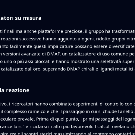
zatori su misura
ti finali ma anche piattaforme preziose, il gruppo ha trasformato 
i reazioni successive hanno aggiunto alogeni, ridotto gruppi nitro
anto facilmente questi impalcature possano essere diversificate. 
n versioni avanzate di DMAP, un catalizzatore di uso comune per i
uno o più assi bloccati e hanno mostrato una selettività supe
 catalizzate dall'oro, superando DMAP chirali e ligandi metallici
la reazione
tivo, i ricercatori hanno combinato esperimenti di controllo con d
 complesso rameico e che il passaggio in cui si chiude l'anello a
ulare prevale. Prima di quel punto, i primi passaggi del legam
ncellarsi" e riciclarsi in altri più favorevoli. I calcoli rivelano 
inimizza gli scontri sterici massimizzando al contempo contatti st