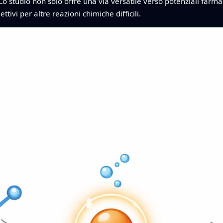
Lo studio non solo offre una via versatile verso potenziali farm
tivi per altre reazioni chimiche difficili.