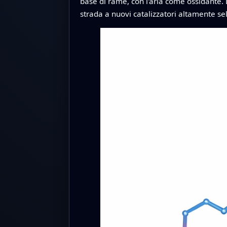
base di rame, con l'aria come ossidante. 
strada a nuovi catalizzatori altamente selet