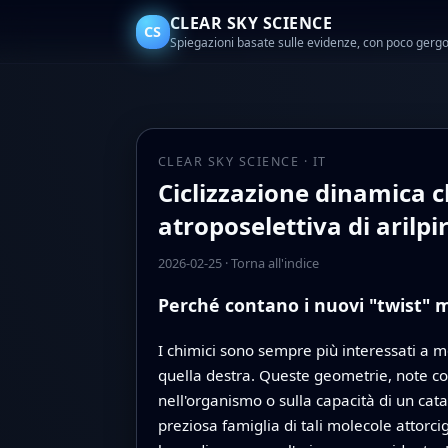
CLEAR SKY SCIENCE
CS
Spiegazioni basate sulle evidenze, con poco gerg
CLEAR SKY SCIENCE · IT
Ciclizzazione dinamica ch
atroposelettiva di arilpir
2026-02-25
·
Torna all'indice
Perché contano i nuovi "twist" m
I chimici sono sempre più interessati a m
quella destra. Queste geometrie, note co
nell'organismo o sulla capacità di un cat
preziosa famiglia di tali molecole attorc