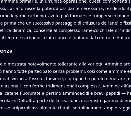
 ammine primarie. In un'unica operazione, questi componenti si 
si. L'aria fornisce la potenza ossidante necessaria, rendendo il
primo legame carbonio–azoto può formarsi e rompersi in modo re
 prima che un successivo passaggio di chiusura dell'anello fissi 
rica dinamica, consente al complesso rameico chirale di "indir
e il legame carbonio–azoto critico è lontano dal centro metallico
tenza
si è dimostrata notevolmente tollerante alla varietà. Ammine aro
nti hanno tutte partecipato senza problemi, così come ammine e
onati vicino all'asse di torsione, il gruppo ha potuto generare 
2-diazionali" con forme tridimensionali complesse. Ammine alifat
, catene fluorurate e persino amminoacidi e brevi peptidi — ha
are. Dall'altra parte della reazione, una vasta gamma di enini ni
cesso arilpirroli assialmente chirali, sottolineando l'ampio ragg