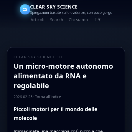
CLEAR SKY SCIENCE
CS
Spiegazioni basate sulle evidenze, con poco gergo
Articoli
Search
Chi siamo
IT
▼
CLEAR SKY SCIENCE · IT
Un micro-motore autonomo
alimentato da RNA e
regolabile
2026-02-25
·
Torna all'indice
Piccoli motori per il mondo delle
molecole
Immaginate una macchina così piccola che