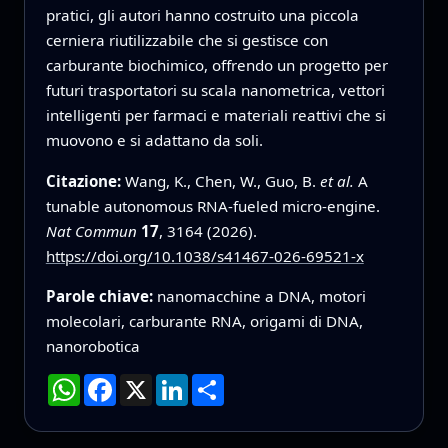
pratici, gli autori hanno costruito una piccola
cerniera riutilizzabile che si gestisce con
carburante biochimico, offrendo un progetto per
futuri trasportatori su scala nanometrica, vettori
intelligenti per farmaci e materiali reattivi che si
muovono e si adattano da soli.
Citazione:
Wang, K., Chen, W., Guo, B.
et al.
A
tunable autonomous RNA-fueled micro-engine.
Nat Commun
17
, 3164 (2026).
https://doi.org/10.1038/s41467-026-69521-x
Parole chiave:
nanomacchine a DNA, motori
molecolari, carburante RNA, origami di DNA,
nanorobotica
WhatsApp
Facebook
X
LinkedIn
Condividi