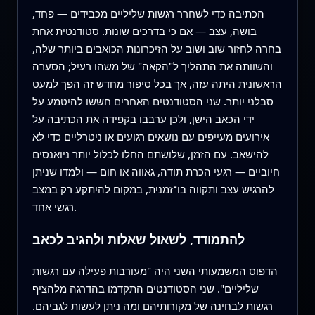
הכתיבה כדי לשחרר רגשות שליליים מכבידים — פחד,
בושה, עצב — אם כי בדרכים שונות. סטודנטית אחת
בחרה לחזור שוב ושוב על הזיכרונות הכואבים ביותר שלה,
והשוותה את התהליך ל"הקאה" של משהו רעיל; הסערה
הראשונית היתה עזה, אך בכל סיפור מחדש זה הפך למעט
סבלני יותר. שני הסטודנטים האחרים חששו להיטמע על
ידי הכאב הישן, ולכן ערבבו בקפידה את הכתיבה על
אירועים מעייפים עם נושאים רגועים או ניטרליים כדי לא
להישאב. עם הזמן, שלושתם החלו לכלול יותר ניואנסים
חיוביים — רגעי הכרת תודה, גאווה או חום — ולמדו שניתן
להרגיש עצב ותקווה בו־זמנית, במקום להיתקע רק במצב
רגשי אחד.
להתמודד, לשאול שאלות ולהגיב לכאב
הדפוס המשמעותי השני היה "מעורבות פעילה עם רגשות
שליליים". שני הסטודנטים התקדמו בהדרגה מלהציף
רגשות לבחינה של מקורותיהם ומה ניתן לעשות לגביהם.