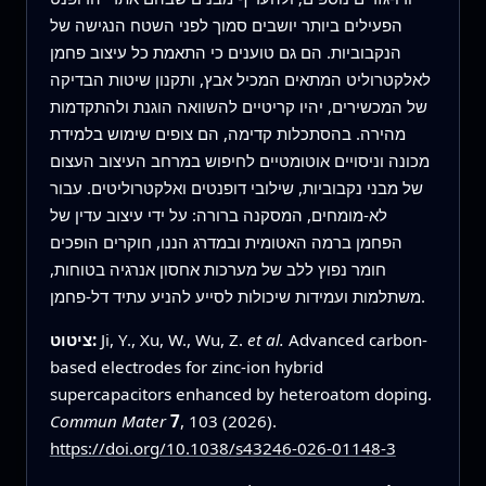
הפעילים ביותר יושבים סמוך לפני השטח הנגישה של
הנקבוביות. הם גם טוענים כי התאמת כל עיצוב פחמן
לאלקטרוליט המתאים המכיל אבץ, ותקנון שיטות הבדיקה
של המכשירים, יהיו קריטיים להשוואה הוגנת ולהתקדמות
מהירה. בהסתכלות קדימה, הם צופים שימוש בלמידת
מכונה וניסויים אוטומטיים לחיפוש במרחב העיצוב העצום
של מבני נקבוביות, שילובי דופנטים ואלקטרוליטים. עבור
לא-מומחים, המסקנה ברורה: על ידי עיצוב עדין של
הפחמן ברמה האטומית ובמדרג הננו, חוקרים הופכים
חומר נפוץ ללב של מערכות אחסון אנרגיה בטוחות,
משתלמות ועמידות שיכולות לסייע להניע עתיד דל-פחמן.
Advanced carbon-
et al.
Ji, Y., Xu, W., Wu, Z.
ציטוט:
based electrodes for zinc-ion hybrid
supercapacitors enhanced by heteroatom doping.
Commun Mater
7
, 103 (2026).
https://doi.org/10.1038/s43246-026-01148-3