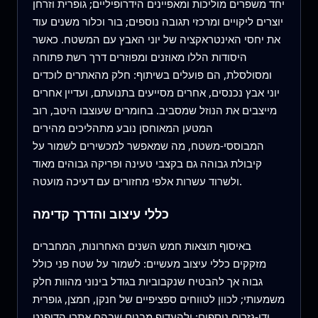
יחד משפרים מוליכות ומאפיינים הידרופיליים; גופרית וזרחן
יוצרים ליקויים ומרכזי תגובה נוספים; בור וכלור משנים עוד
את יחסי האינטראקציה של יוני האבץ עם המשטח. כאשר
היסודות הללו מאוזנים ומפוזרים דרך רשת פתוחה
ומסולסלת, הם פועלים בשיתוף: חלק מהאתרים לוכדים
יוני אבץ נכנסים, אחרים מסייעים בתנועתם, ועדיין אחרים
מייצבים את הנוזל שמסביב. בחומרים שעוצבו היטב, רוב
המטען המאוחסן נובע מתהליכים מהירים
המבוססי-משטח, מה שמאפשר למכשירים לשמור על
קיבולת גבוהה גם בקצבי טעינה ופריקה גבוהים מאוד
ולשרוד עשרות אלפי מחזורים עם דעיכה מועטה.
כללי עיצוב והדרך קדימה
באיסוף תוצאות חמש השנים האחרונות, המחברים
מזקקים כללי עיצוב מעשיים: לשמור על שטח פני כולל
גבוה אך להבטיח שנקבוביות בגודל בינוני מהוות חלק
משמעותי; לכוון לטווחים ספציפיים של חנקן, חמצן, גופרית
ודו-גזרים נוספים; ולהעדיף מבנים שבהם אתרי הדופנט