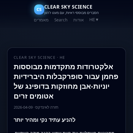
CLEAR SKY SCIENCE
CS
הסברים מבוססי ראיות, עם מעט ז'רגון
אודות
Search
מאמרים
HE
▼
CLEAR SKY SCIENCE · HE
אלקטרודות מתקדמות מבוססות
פחמן עבור סופרקבלות היברידיות
יוניות-אבן מחוזקות בדופינג של
אטומים זרים
חזרה לאינדקס
·
2026-04-09
להניע עתיד נקי ומהיר יותר
ממכוניות חשמליות ועד חוות שמש בקנה מידה רשתיות,