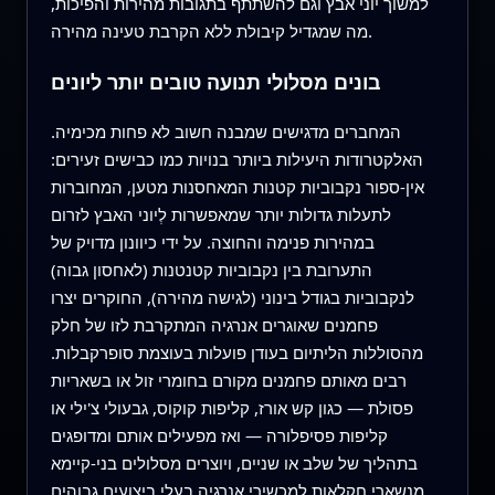
למשוך יוני אבץ וגם להשתתף בתגובות מהירות והפיכות,
מה שמגדיל קיבולת ללא הקרבת טעינה מהירה.
בונים מסלולי תנועה טובים יותר ליונים
המחברים מדגישים שמבנה חשוב לא פחות מכימיה.
האלקטרודות היעילות ביותר בנויות כמו כבישים זעירים:
אין-ספור נקבוביות קטנות המאחסנות מטען, המחוברות
לתעלות גדולות יותר שמאפשרות לְיוני האבץ לזרום
במהירות פנימה והחוצה. על ידי כיוונון מדויק של
התערובת בין נקבוביות קטנטנות (לאחסון גבוה)
לנקבוביות בגודל בינוני (לגישה מהירה), החוקרים יצרו
פחמנים שאוגרים אנרגיה המתקרבת לזו של חלק
מהסוללות הליתיום בעודן פועלות בעוצמת סופרקבלות.
רבים מאותם פחמנים מקורם בחומרי זול או בשאריות
פסולת — כגון קש אורז, קליפות קוקוס, גבעולי צ'ילי או
קליפות פסיפלורה — ואז מפעילים אותם ומדופגים
בתהליך של שלב או שניים, ויוצרים מסלולים בני-קיימא
מנשארי חקלאות למכשירי אנרגיה בעלי ביצועים גבוהים.