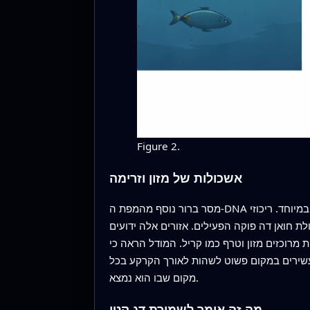
Figure 2.
אשכולות של מזון וזרימה
מסר ברור נוסף מהמפת ה‑DNA הוא שאולחון נוטים להתכנס במקומות שבהם הים פרודוקטיבי במיוחד. ריכוזי DNA גבוהים נמצאו בסמוך לקו עומק של 150 מטר, סביב
לת חואן דה פוקה הפעילים. אזורים אלה ידועים
מו קריל. המודל הראה כי DNA של אולחון עלה במים החמימים
 האכלה עשירים במקום פשוט לשהות לאורך הקרקע בכל
מקום שבו הוא נמצא.
מה זה אומר לשמירת דג קטן