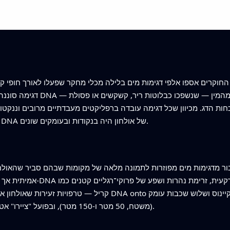
דגימה סוננה ותורכבה במעבדה ב
חות הדג. מכיוון שכל דגימה עובדה ברפליקטים מעבדתיים מרובים וננקטו 
את אות הכן/לאו הזה למדד בטוח יותר של כמה DNA של אולחון היה בנקודות ובעומקים שונים.
 מדגימות מים מפוזרות לתמונה מלאה של מקומות שבהם סביר שהאולחון חי, הבינו המדענים 
אמיתית אך בלתי נצפית של הדגים
קריל — טרפויות זעירות שאולחון אוהב לאכול. באמצעות מודל זה הם
(משטח, 50 מטר ו‑150 מטר), ובפועל "ציירו" אטלס של בתי גידול סבירים לאולחון במרחב ובזמן.