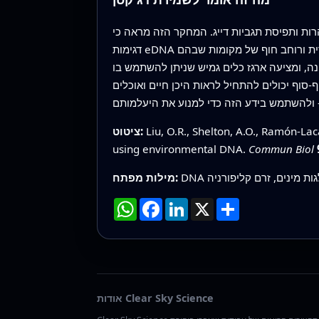
רות ותפיסת תגביות דייג. המחקר הזה מראה כי
דגימות eDNA שאינן הרסניות, בשילוב עם מודל מרחבי מודרני, יכולות למלא את הנקודות העיוורות הללו על ידי מתן תמונה תלת‑ממדית ורוחב חוף של מקומות שבהם
נה, ומציעה ארגז כלים גמיש שניתן להשתמש בו
‑סוף יכולים להתחיל לראות היכן חיים ואוכלים
Liu, O.R., Shelton, A.O., Ramón-Lac
ציטוט:
using environmental DNA.
Commun Biol
לגות מינים, זרם קליפורניה
מילות מפתח:
שתף
X
LinkedIn
Facebook
WhatsApp
אודות Clear Sky Science