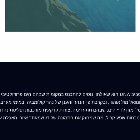
וואל מול אורגון, ובקרבת פי־הנהר והענן של נהר קולומביה ובמימי מערבו
 מזון לחיי הים, שבהם תת‑זרימה, צורות קרקעית מורכבות ופליטת נהרות מרוכזים מזון וטרף כ
־11 מעלות צלזיוס ובנוכחות שפע קריל, מה שמחזק את התמונה של דג שמאתר אזורי