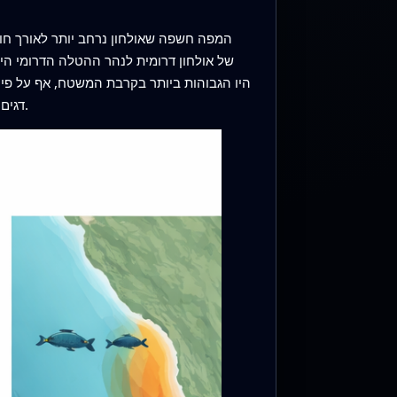
המפה חשפה שאולחון נרחב יותר לאורך חופי
דגים וטרפותיהם (הקריל) שעלו כלפי המשטח בלילה, תומכת ברעיון שאולחון עשוי לבצע נדידות אנכיות ליליות למטרת האכלה.