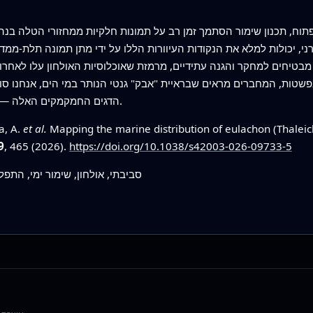
פתוח, תכנון שימור הסתמך זמן רב על תמונות חלקיות ממחזורי הטלה בנה
ן מבטיחים למחקר והגנה עתידיים, מרמזת שאוכלוסיות האולחון עלו לאחרו
 בפשטות, המחברים מראים שבראיית "אבק" גנטי הנותר במי הים, אנחנו סוף
הדגים החמקמקים האלה — ולהשתמש בידע הזה כדי למנוע את היעלמותם.
a, A.
et al.
Mapping the marine distribution of eulachon (Thaleicht
9
, 465 (2026).
https://doi.org/10.1038/s42003-026-09733-5
DNA סביבתי, אולחון, שימור ימי, התפ