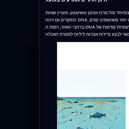
 מול מרכז אורגון ווושינגטון. מעניין שצוות
החוקרים גם זיהה DNA של אולחון דרומית לנהר ההטלה הדרומי הידוע ביותר, דבר שמעיד שהמין עשוי להשתרע דרומה לאורך חוף קליפורניה יותר משהאמינו קודם.
ברחבי האזור, רמות ה‑DNA היו הגבוהות ביותר בקרבת המשטח, אף על פי שבדרך כלל תוארו אולחונים כבעלי התנהגות קרקעית. תבנית זו, יחד עם תצפיות קודמות של