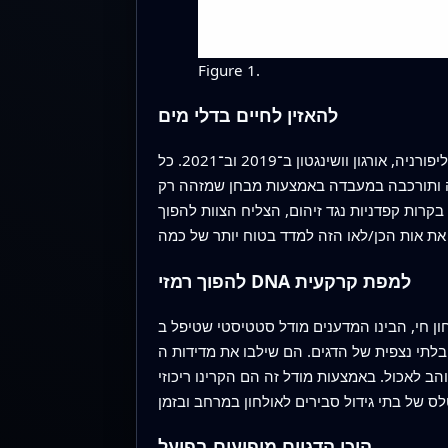
Figure 1.
להאזין לחיים בדלי מים
במקום לרדוף אחרי דגים ברשתות או בקרסים, החוקרים אספו אלפי דגימות מים בלילה מכלי מחקר שפעלו לאורך חופי קליפורניה, אורגון וושינגטון ב־2019 וב־2021. כל
אמצעות מבחן שמזהה רק DNA של אולחון. אם היו נוכחים חתיכות גנטיות מהמין — שנשפכו כבלוטות ריר, קשקשים או פסולת —
בקרות קפדניות נגד זיהום, הצליח הצוות להפוך
להפוך רמזי DNA למפת קרקעית
מודל סטטיסטי שטיפל ב‑DNA בכל בקבוק כחלון אל התפלגות
. הם שילבו את מדידות ה‑DNA עם מידע על טמפרטורת הים, עומק, צורת הקרקעית, זרימת נהרות ושפע של פרוקי־רגליים קטנים כמו
 הקרינו ריכוזי DNA onto רשת דקה שכיסתה כ־200,000 קמ"ר של אוקיינוס ושלוש שכבות עומק
היכן הדגיים מופיעים בפועל