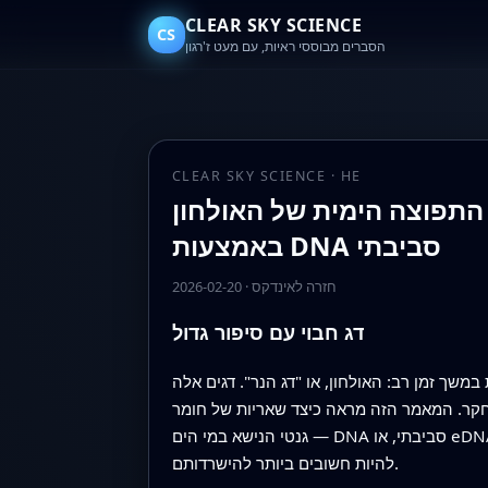
CLEAR SKY SCIENCE
CS
הסברים מבוססי ראיות, עם מעט ז'רגון
CLEAR SKY SCIENCE · HE
הימית של האולחון (Thaleichthys pacificus) בצפון‑מזרח האוקיינוס השקט
באמצעות DNA סביבתי
חזרה לאינדקס
·
2026-02-20
דג חבוי עם סיפור גדול
משך זמן רב: האולחון, או "דג הנר". דגים אלה
חקר. המאמר הזה מראה כיצד שאריות של חומר
גנטי הנישא במי הים — DNA סביבתי, או eDNA — יכולות לשמש כצבע מעקב היי‑טק כדי לחשוף היכן חיים דגים חמקמקים אלה באוקיינוס ואילו בתי גידול עשויים
להיות חשובים ביותר להישרדותם.