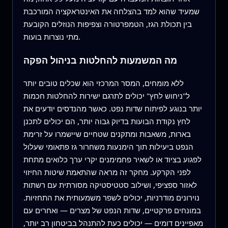
שמעיד שהוא למד בהצלחה את האינטראקציה המורכבת
בין תכולת הגז, הטמפרטורה וצפיפות הנוזלים הקובעת
מתי נוצרות בועות.
מה המשמעות להחלטות בניהול הפקה
ללא מומחים, המסר המרכזי הוא שכלים טובים יותר
ל"ניחוש לחץ" יכולים לתרגם ישירות להחלטות חכמות
יותר בנוגע לפיתוח שדות נפט. כאשר מהנדסים יודעים את
לחץ נקודת הבועות בדיוק גבוה יותר, הם יכולים לתכנן
בארות, משאבות ומתקנים שטחיים שיישמרו על זרימת
הנפט ביעילות תוך הימנעות משחרור גז פתאומי שעלול
לפגוע בציוד או לשאיר פחמימנים יקרי ערך כלואים מתחת
לפני הקרקע. מחקר זה מראה שהתאמת שיטות החיזוי
לאזור ספציפי, ושילוב סטטיסטיקה מסורתית עם רשתות
נוירונים מודרניות, יכולים לשפר משמעותית את התחזיות.
במונחים פרקטיים, שדות הנפט של מצרים — ואחרים עם
מאפיינים דומים — יכולים כעת להתנהל בביטחון רב יותר,