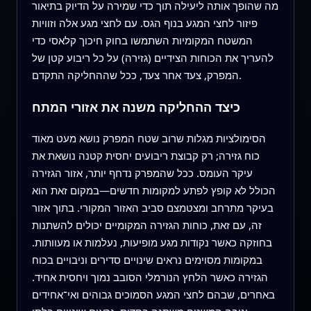
מה שהופך אותה ליעילה תוך כדי שמירה על הדיוק בתיאור
פיזור לחצי המגע בנוף הגס. עם לחצי מגע אלה וזוויות
המשטח המקומיות השתמשו בחוק חיכוך קלאסי כדי
להעריך את הכוחות הצידיים (גזירה) על כל ריבוע קטן של
המפרק, צעד אחר צעד, ככל שההחליקה התקדם.
כיצד ההחליקה משנה את אזורי המתח
הסימולציות מגלות שרוב שטח המפרק נושא מעט מאוד
כוח גזירה; רק קבוצת ריבועים יחסית קטנה נושאת את
עיקר העומס. ככל שהמפרק נדחף יותר, אזור הגזירה
הכולל לא קופץ לפתע למקומות חדשים—במקום זאת הוא
בעיקר מתרחב ומצטמצם סביב האזור המקורי. בתוך אזור
זה, עם זאת, כוחות הגזירה המקומיים יכולים להשתנות
בחוזקה כאשר נקודות מגע מופיעות, נעלמות או מעוותות.
במקומות מסוימים נראים שינויים סדירים וניבויים בכוח
הגזירה כאשר הלחץ הנורמלי הסובב נמוך ויחסית אחיד.
באחרים, שבהם לחצי המגע הסמוכים גבוהים ואי־אחידים