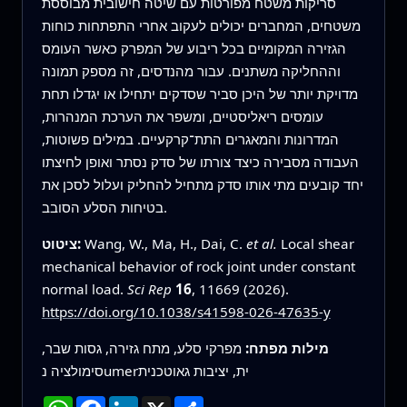
סריקות משטח מפורטות עם שיטה חישובית מבוססת
משטחים, המחברים יכולים לעקוב אחרי התפתחות כוחות
הגזירה המקומיים בכל ריבוע של המפרק כאשר העומס
וההחליקה משתנים. עבור מהנדסים, זה מספק תמונה
מדויקת יותר של היכן סביר שסדקים יתחילו או יגדלו תחת
עומסים ריאליסטיים, ומשפר את הערכת המנהרות,
המדרונות והמאגרים התת־קרקעיים. במילים פשוטות,
העבודה מסבירה כיצד צורתו של סדק נסתר ואופן לחיצתו
יחד קובעים מתי אותו סדק מתחיל להחליק ועלול לסכן את
בטיחות הסלע הסובב.
Local shear
et al.
Wang, W., Ma, H., Dai, C.
ציטוט:
mechanical behavior of rock joint under constant
normal load.
Sci Rep
16
, 11669 (2026).
https://doi.org/10.1038/s41598-026-47635-y
מילות מפתח:
מפרקי סלע, מתח גזירה, גסות שבר,
סימולציה נumerית, יציבות גאוטכנית
שתף
X
LinkedIn
Facebook
WhatsApp