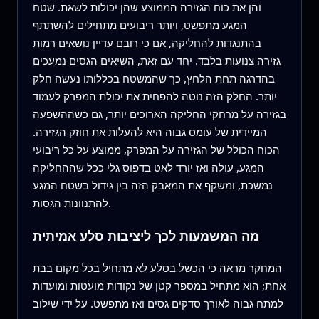
והן את כוח הגזירה הממוצע שהן יכולות לשאת. שטח
המגע מתפשט, ויותר ריבועים מתחילים להשתתף
בהתנגדות להחליקה, אם כי רובם עדיין נושאים רמות
גזירה צנועות בלבד. יחד עם זאת, השיאים הגסים נמעכים
בהדרגה תחת הלחץ, כך שהמשטח בכללותו נעשה חלק
יותר. החלק הזה נוטה להפחית את יכולת המפרק לעמוד
בגזירה על מרחקי החליקה הארוכים יותר, גם כשההשפעה
המיידית של עומס גבוה היא להעלות את חוזק הגזירה.
הכוח הכולל של הגזירה על המפרק, ממוצע על כל ריבועי
המגע, עולה ואז יורד לאט בדפוס גלי ככל שההחליקה
נמשכת, ומשקף את המאבק הזה בין גידול בשטח המגע
להתנוונות הגסות.
מה המשמעות לכך ליציבות סלע אמיתית
המחקר מראה כי הכשל בסלע לא מתחיל בכל מקום בבת
אחת; הוא מתחיל במספר קטן של נקודות מועטות ומועדות
למתח גבוה לאורך סדקים גסים ואז מתפשט. על ידי שילוב