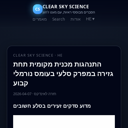
CLEAR SKY SCIENCE
CS
הסברים מבוססי ראיות, עם מעט ז'רגון
אודות
Search
מאמרים
HE
▼
CLEAR SKY SCIENCE · HE
התנהגות מכנית מקומית תחת
גזירה במפרק סלעי בעומס נורמלי
קבוע
חזרה לאינדקס
·
2026-04-07
מדוע סדקים זעירים בסלע חשובים