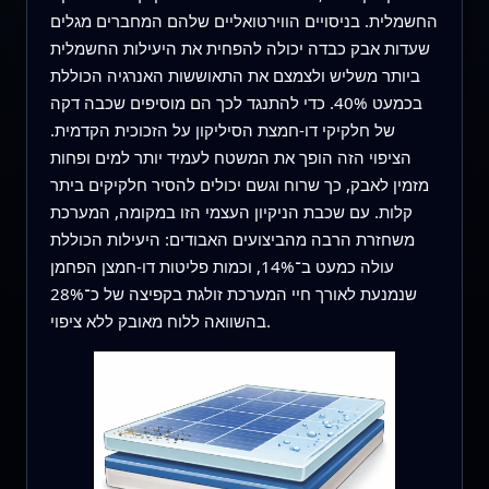
החשמלית. בניסויים הווירטואליים שלהם המחברים מגלים
שעדות אבק כבדה יכולה להפחית את היעילות החשמלית
ביותר משליש ולצמצם את התאוששות האנרגיה הכוללת
בכמעט 40%. כדי להתנגד לכך הם מוסיפים שכבה דקה
של חלקיקי דו-חמצת הסיליקון על הזכוכית הקדמית.
הציפוי הזה הופך את המשטח לעמיד יותר למים ופחות
מזמין לאבק, כך שרוח וגשם יכולים להסיר חלקיקים ביתר
קלות. עם שכבת הניקיון העצמי הזו במקומה, המערכת
משחזרת הרבה מהביצועים האבודים: היעילות הכוללת
עולה כמעט ב־14%, וכמות פליטות דו-חמצן הפחמן
שנמנעת לאורך חיי המערכת זולגת בקפיצה של כ־28%
בהשוואה ללוח מאובק ללא ציפוי.