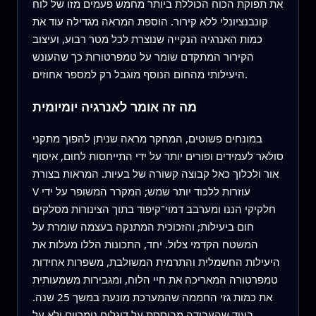
את תפוקת הכוח הכוללת ביותר מחמש פעמים מזו של לוח
קונבנציונלי ללא קירור. הוספת המראה מגדילה עוד את
כמות האנרגיה הנקייה שנוצרת לכל מטר רבוע, ועיצוב
הקירור המתקדם שומר על טמפרטורות כך שהעונש
היעילותי מהחום הנוסף מוגבל רק למספר אחוזים.
מה זה אומר לאנרגיה יומיומית
במונחים פשוטים, המחקר מראה שניתן להפוך מתקני
סולאר לעמידים ופורים יותר על ידי התייחסות לחום, איסוף
אור ולכלוך כאל קבוצה קשורה של בעיות. המראות בצורת
V עוזרות ללכוד יותר שמש; המקרר המשופר על ידי
חלקיקי הננו ומערבב דמוי־קיפוד בתוך הצינורות מסלקים
חום ביעילות; והזכוכית המתנקה בעצמה שומרת על
המשטח הקדמי צלול. יחד, התכונות הללו מעלות את
היעילות החשמלית והתרמית המשולבת, משפרות אחידות
טמפרטורה המאריכה את חיי הלוח, ומגבירות משמעותית
את כמות גזי החממה שהמערכת מונעת במשך 25 שנה.
בעוד שהעבודה מבוססת על דוגלים נומריים ולא על