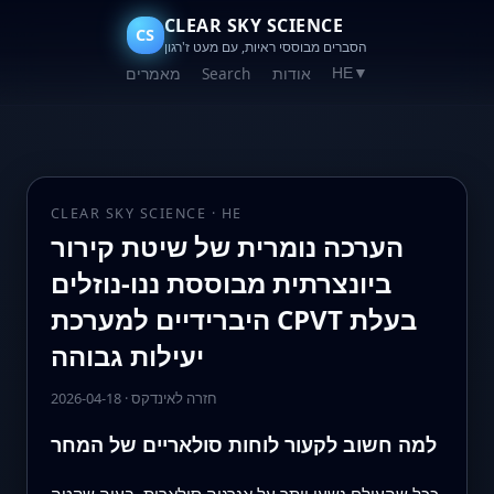
CLEAR SKY SCIENCE
CS
הסברים מבוססי ראיות, עם מעט ז'רגון
אודות
Search
מאמרים
HE
▼
CLEAR SKY SCIENCE · HE
הערכה נומרית של שיטת קירור
ביונצרתית מבוססת ננו-נוזלים
היברידיים למערכת CPVT בעלת
יעילות גבוהה
חזרה לאינדקס
·
2026-04-18
למה חשוב לקעור לוחות סולאריים של המחר
ככל שהעולם נשען יותר על אנרגיה סולארית, בעיה שקטה