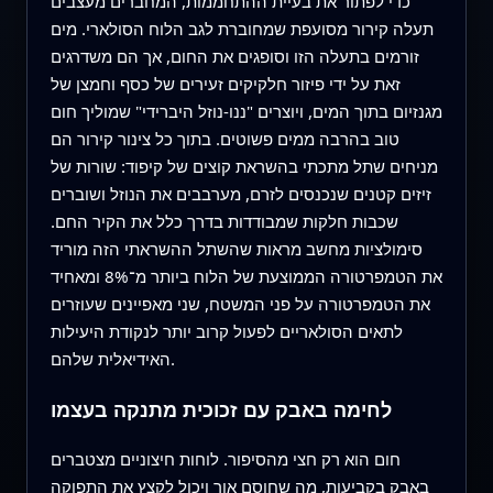
כדי לפתור את בעיית ההתחממות, המחברים מעצבים
תעלה קירור מסועפת שמחוברת לגב הלוח הסולארי. מים
זורמים בתעלה הזו וסופגים את החום, אך הם משדרגים
זאת על ידי פיזור חלקיקים זעירים של כסף וחמצן של
מגנזיום בתוך המים, ויוצרים "ננו-נוזל היברידי" שמוליך חום
טוב בהרבה ממים פשוטים. בתוך כל צינור קירור הם
מניחים שתל מתכתי בהשראת קוצים של קיפוד: שורות של
זיזים קטנים שנכנסים לזרם, מערבבים את הנוזל ושוברים
שכבות חלקות שמבודדות בדרך כלל את הקיר החם.
סימולציות מחשב מראות שהשתל ההשראתי הזה מוריד
את הטמפרטורה הממוצעת של הלוח ביותר מ־8% ומאחיד
את הטמפרטורה על פני המשטח, שני מאפיינים שעוזרים
לתאים הסולאריים לפעול קרוב יותר לנקודת היעילות
האידיאלית שלהם.
לחימה באבק עם זכוכית מתנקה בעצמו
חום הוא רק חצי מהסיפור. לוחות חיצוניים מצטברים
באבק בקביעות, מה שחוסם אור ויכול לקצץ את התפוקה