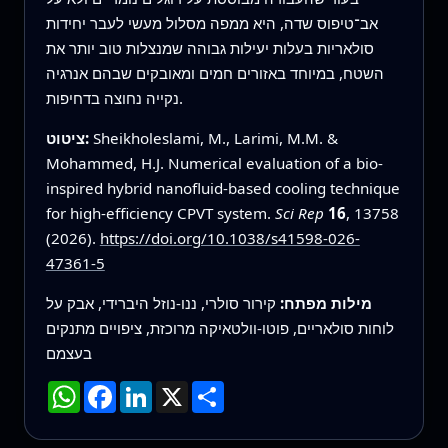
אב־טיפוס שדה, היא ממפה מסלול מעשי לעבר יחידות
סולאריות בעלות יעילות גבוהה שמנצלות טוב יותר את
השטח, במיוחד באזורים חמים ומאובקים שבהם אנרגיה
נקייה נחוצה בדחיפות.
Sheikholeslami, M., Larimi, M.M. &
ציטוט:
Mohammed, H.J. Numerical evaluation of a bio-
inspired hybrid nanofluid-based cooling technique
for high-efficiency CPVT system.
Sci Rep
16
, 13758
(2026).
https://doi.org/10.1038/s41598-026-
47361-5
מילות מפתח:
קירור סולרי, ננו-נוזל היברידי, אבק על
לוחות סולאריים, פוטו-וולטאיקה מרוכזת, ציפויים מתנקים
בעצמם
שתף
X
LinkedIn
Facebook
WhatsApp