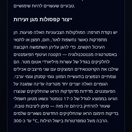
טבעיים שעשויים להיות שימושיים.
ייצור קפסולות מגן זעירות
יש נקודת תורפה: המולקולות הצבעוניות האלה פגיעות. הן
מתפרקות כאשר נחשפות לאור, חום, חמצן או לתנאי
העיכול הקשים. כדי להגן עליהן השתמשה הקבוצה
באסטרטגיה מננוטכנולוגיה — הקטנה ועיטוף הפיגמנטים
לחלקיקים בגודל של עשרות מיליארדי אטום מטר. הם
שילבו את הקרוטנואידים המוצקים עם שני מייצבים אכילים
וצמחיים הנפוצים בתעשיית המזון: גומי קסנתן וגומי ערבי.
הגומיים האלה יוצרים יחד מטריצה עדינה שמגנה על
הפיגמנטים. מדידות מדוקדקות הראו שהחלקיקים שנוצרו
הגיעו בממוצע לגודל של כ-17 ננומטר ונשאו מטען חשמלי
שעוזר להרחיק ביניהם זה מזה — סימן ליציבות טובה.
בדיקות חימום הראו שהחלקיקים החדשים נשארים שלמים
עד כ-300 °C, הרבה מעל טמפרטורות בישול רגילות.