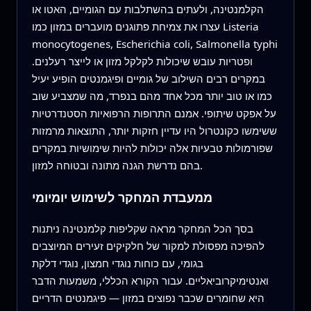
הקלמנטינה, ולעתים בהשתלבות עם הגומיים, האטו או
עצרו את צמיחת פתוגנים מועברים במזון כמו Listeria
monocytogenes, Escherichia coli, Salmonella typhi
ופטריות עובש שיכולות לקלקל מזון או לייצר רעלנים.
במקרים רבים השילוב של גומיים ופיגמנטים הופיע יעיל
כמו או טוב יותר מכל אחד מהם בנפרד, מה שמצביע שוב
על אפקט שיתופי. אמנם התרופות הרפואיות הסטנדרטיות
ששימשו כקונטרול היו עדיין חזקות יותר, התוצאות מרמזות
שפורמולות טבעיות אלה יכולות להיות שימושיות במקרים
בהם נדרשת הגנה מתונה ובטוחה למזון.
ממעבדת המחקר לשימוש יומיומי
בסך הכל המחקר מראה שקליפות קלמנטינה ניתנות
להפיכה מפסולת למקור של חלקיקים זעירים המיוצבים
בגומי, עם כוחות נוגדי חמצון, נוגדי דלקת
ואנטימיקרוביאליים. עבור הקורא הכללי, משמעות הדבר
היא שחומרים שכבר נפוצים במזון — פיגמנטים הדריים