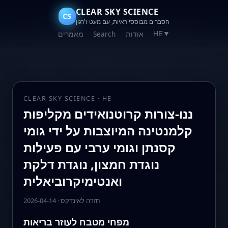
CLEAR SKY SCIENCE
CS
הסברים מבוססי ראיות, עם מעט ז'רגון
אודות
Search
מאמרים
HE
▼
CLEAR SKY SCIENCE · HE
ננו-צורות קרוטנואידים מקליפות
קלמנטינה המיוצבות על ידי גומי
קסנתן וגומי ערבי עם פעילות
נוגדת חמצון, נוגדת דלקת
ואנטימיקרוביאלית
חזרה לאינדקס
·
2026-04-14
מפחי מטבח לעוזר בריאות