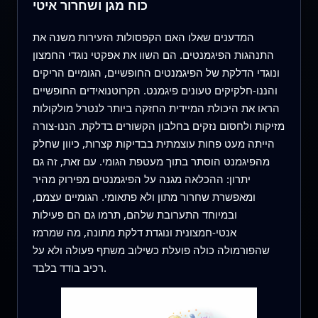
כוח מגן ושחרור איטי
המדענים שאלו האם הקפסולות הזעירות משנה את
התנהגות הפיגמנטים. הם השוו את אפקטי נוגדי החמצון
ונוגדי הדלקת של הפיגמנטים החופשיים, הגומיים הריקים
והננו-חלקיקים טעונים פיגמנט. הקרוטנואידים החופשיים
הראו את היכולת המיידית החזקה ביותר לנטרל מולקולות
מזיקות ולחסום נזקים בחלבון הקשורים בדלקת. הננו-צורה
הייתה מעט פחות עוצמתית בבדיקות קצרות, כיוון שחלק
מהפיגמנט הוסתר בתוך מעטפת הגומי. עם זאת, זה גם
יתרון: ההכלאה מגנה על הפיגמנטים מפירוק מהיר
ומאפשרת שחרור מתון ולא פתאומי. הגומיים עצמם,
ובמיוחד התערובת שלהם, תרמו גם הם פעילות
אנטי-חמצונית ונוגדת דלקת מתונה, מה שמרמז
שהפורמולה כולה פועלת כשילוב משתף פעולה ולא על
רכיב בודד בלבד.