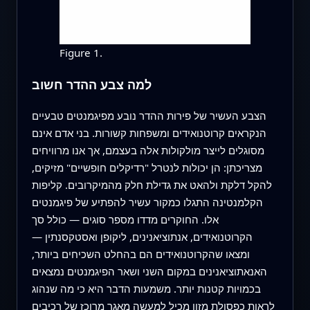
Figure 1.
למה צבע ההדר חשוב
הצבע העשיר של פירות ההדר נובע מפיגמנטים טבעיים
הנקראים קרוטנואידים ומשפחות קשורות. בני אדם אינם
מסוגלים לייצר מולקולות אלה בעצמם, אך אנו מרוויחים
מצריכתן: הן יכולות לנטרל "רדיקלים חופשיים" מזיקים,
להקל דלקת ולהאט את גדילת חלק מהמיקרובים. קליפות
הקלמנטינה התגלו כמקור עשיר להפתיע של פיגמנטים
אלו. החוקרים מדדו מספר סוגים — כולל סך
הקרוטנואידים, אנתוציאנינים, ליקופן ואסטקסנתין —
ומצאו שהקרוטנואידים הם בהחלט השכיחים ביותר,
האנאתוציאנינים במקום השני ושאר הפיגמנטים נמצאים
בכמויות קטנות יותר. משמעות הדבר היא כי מה שנהוג
לראות כפסולת מזון מכיל למעשה מאגר מרוכז של רכיבים