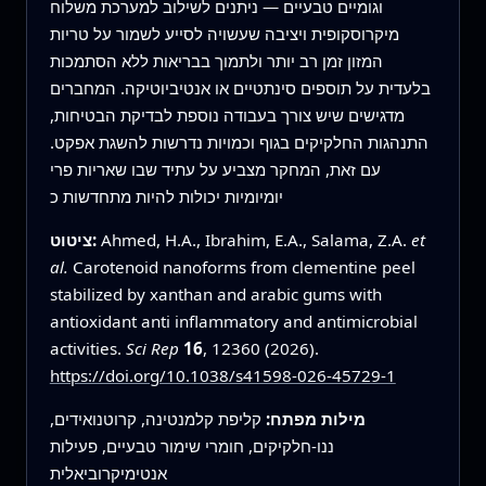
וגומיים טבעיים — ניתנים לשילוב למערכת משלוח
מיקרוסקופית ויציבה שעשויה לסייע לשמור על טריות
המזון זמן רב יותר ולתמוך בבריאות ללא הסתמכות
בלעדית על תוספים סינתטיים או אנטיביוטיקה. המחברים
מדגישים שיש צורך בעבודה נוספת לבדיקת הבטיחות,
התנהגות החלקיקים בגוף וכמויות נדרשות להשגת אפקט.
עם זאת, המחקר מצביע על עתיד שבו שאריות פרי
יומיומיות יכולות להיות מתחדשות כ
et
Ahmed, H.A., Ibrahim, E.A., Salama, Z.A.
ציטוט:
al.
Carotenoid nanoforms from clementine peel
stabilized by xanthan and arabic gums with
antioxidant anti inflammatory and antimicrobial
activities.
Sci Rep
16
, 12360 (2026).
https://doi.org/10.1038/s41598-026-45729-1
מילות מפתח:
קליפת קלמנטינה, קרוטנואידים,
ננו-חלקיקים, חומרי שימור טבעיים, פעילות
אנטימיקרוביאלית