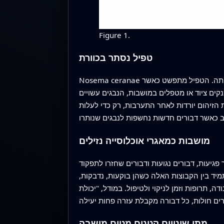
Figure 1.
טפיל נסתר בכוורת
Nosema ceranae מדביק את תאי המעי של פועלות בוגרות, מנחית עליהן מכה אנרגטית, מקצר את תוחלת חייהן ומחליש את המושבה בכללותה. הטפיל מתפשט כאשר
נקים ציוד או מטפלים במושבות, הנבגים עשויים
 הזיהום יורדות לאחר התערבות, רק כדי לעלות
מושבות כמאגרי אוכלוסייה נזילים
גיעות, דבורים נגועות ודבורים שחזרו לתפקוד
מיד בין הקבוצות האלה כשהן בוקעות, נדבקות,
 תרופות וזמן לניקוי ולטיפול. במודל, "יכולת
מתי שינויים קטנים מטים מושבה