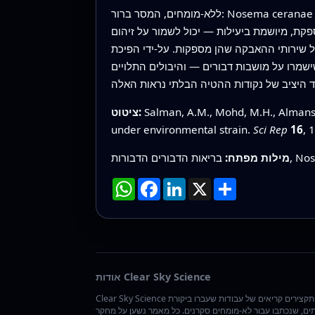
ללא‑מומחים, המסר ברור: Nosema ceranae אינה רק מחלת דבורים שניתן "להכניע" פעם אחת ולשכוח. מאחר שדבורות חדשות נכנסות למושבה בקביעות ומשאבי
קת, מיושמת ביעילות — יכול לשמור על זיהום
ל שירותי ההאבקה שהן מספקות. על‑ידי הפיכת
שמרו על מושבות דבורים — והיבולים התלויים
Salman, A.M., Mohd, M.H., Almanso
ציטוט:
under environmental strain.
Sci Rep
16
, 
מילות מפתח:
שתף
X
LinkedIn
Facebook
WhatsApp
אודות Clear Sky Science
Clear Sky Science אוצרת תקצירים קריאים של עבודות שעברו ביקורת
ים, שנכתבו עבור לא-מומחים סקרנים. כל מאמר נשען על מחקר