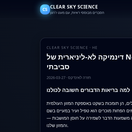
CLEAR SKY SCIENCE
CS
הסברים מבוססי ראיות, עם מעט ז'רגון
CLEAR SKY SCIENCE · HE
דינמיקה לא‑ליניארית של Nosema ceranae והחוסן השביר של מושבות דבורים תחת עומס
סביבתי
חזרה לאינדקס
·
2026-03-27
למה בריאות הדבורים חשובה לכולנו
לים, הן תומכות בשקט באספקת המזון העולמית
טפיל זעיר במעיים בשם Nosema ceranae. המחקר הזה משתמש
ומה משמעות הדבר לשמירה על חוסן המושבות —
והמזון שלנו.