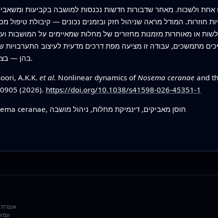
 חוזרות. המודל מראה שניהול חזק ובזמנים נכונים — קיבולת טיפול מספ
חלשות או מאוחרות מזמנות מחזורים של מחלות שמאיימים על המושבות וע
ים מתמשכים, עבודה זו מציעה מפת דרכים מדעית לעיצוב התערבויות שי
בהן — בצד היציב של נקודות ההטיה הבלתי נראות האלה.
ori, A.K.K.
et al.
Nonlinear dynamics of
Nosema ceranae
and th
10905 (2026).
https://doi.org/10.1038/s41598-026-45351-1
בריאות הדבורים הדבורות, Nosema ceranae, חוסן מאביקים, דינמיקת מחלות, ניהול מושבה
עמית