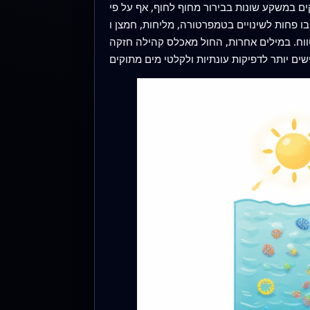
ם במשקע שונות בבירור מחוף לחוף, אף על פי
מליחות, חמצן ו‑pH מאשר מקבילותיהן במי הים. המחברים מציעים שהעושר
טווח. במילים אחרות, החול מאכלס קהילה חזקה