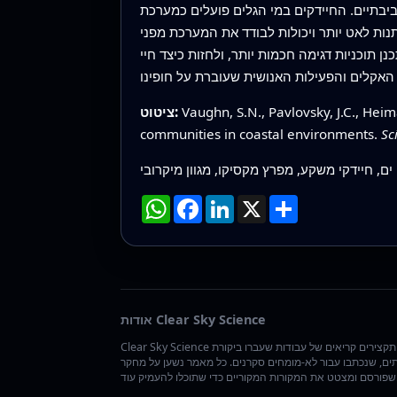
ביבתיים. החיידקים במי הגלים פועלים כמערכת
ות לאט יותר ויכולות לבודד את המערכת מפני
 תוכניות דגימה חכמות יותר, ולחזות כיצד חיי
Vaughn, S.N., Pavlovsky, J.C., Heim
ציטוט:
communities in coastal environments.
Sc
 ים, חיידקי משקע, מפרץ מקסיקו, מגוון מיקרובי
שתף
X
LinkedIn
Facebook
WhatsApp
אודות Clear Sky Science
Clear Sky Science אוצרת תקצירים קריאים של עבודות שעברו ביקורת
ים, שנכתבו עבור לא-מומחים סקרנים. כל מאמר נשען על מחקר
שתוכלו להעמיק עוד.