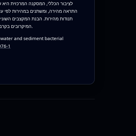
לציבור הכללי, המסקנה המרכזית היא שמ
התראה מהירה, ומשתנים במהירות לפי עונ
תנודות מהירות. הבנת המקצבים השונים 
המיקרובים בקרבת החוף — והשירותים החיוניים שהם מספקים — יגיבו להתמשכות שינויי האקלים והפעילות האנושית שעוברת על חופינו.
awater and sediment bacterial
076-1