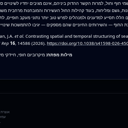
י חוף וחול, למרות הקשר ההדוק ביניהם, אינם מגיבים יחדיו לשינויים ס
ות, גשם ומליחות, בעוד קהילות החול העשירות והמובחנות מרחבית משתנ
הללו תסייע למדענים ולמנהלים לפרש טוב יותר נתוני מעקב חופיים, לתכנן
an, J.A.
et al.
Contrasting spatial and temporal structuring of se
i Rep
16
, 14586 (2026).
https://doi.org/10.1038/s41598-026-45
מילות מפתח:
מיקרוביום חופי, חיידקי מי
עמית
שפורסם ומצטט את המקורות המקוריים כדי 