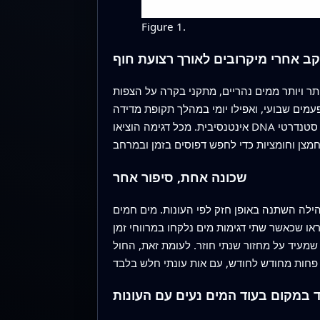
Figure 1.
ב אחרי מיקרובים לאורך רצועת חוף
סיסיפי, אזור המושפע יותר ויותר ממים נהריים, מתקני בקרה על הצפות
ם, לפעמים חודשי, לפעמים שבועי, ואפילו יומי במהלך תקופת מדידה
אינטנסיבית. מכל דגימה הוציאו DNA והשתמשו בסמן גנטי סטנדרטי (גן 16S rRNA) כדי לזהות אילו סוגי חיידקים היו נוכחים וכמה סוגים היו. לאחר מכן שילבו את
שכונה אחת, סיפור אחר
הילה השתנה באופן חזק לפי העונות. מים חמים
או שכאשר שתי דגימות מים נלקחו במרווחי זמן
 שמעיד על מחזור שנתי חוזר. לעומת זאת, החול
 במקום בעוד המים נעים עם העונות