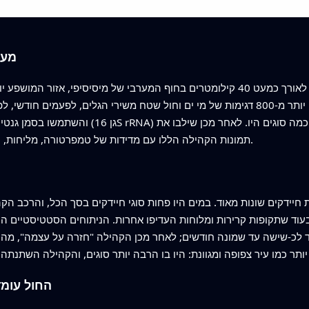
מעק
החוקרים התמקדו בחמישה חופים חוליים לאורך כמעט 40 קילומטרים בחוף המערבי של מי
וסופות. לאורך 15 חודשים הם אספו יותר מ‑800 דגימות של מי ים וחול שטח משירי הגלי
תמונות הקהילה הללו עם מדידות של טמפרטורה, מליחות, חמצן וחומציות כדי לחפש דפוסים בזמן ובמרחב.
יידקים שונות מאוד. במים היו פחות סוגי חיידקים בסך הכל, והרכב הק
עוד שתקופות קרירות ומלוחות העדיפו אחרות. הניתוחים הסטטיסטיים הר
זו, עד לכ‑שישה עד שמונה חודשים; לאחר מכן הקהילה "חזרה על עצמה", מה
החול עומד