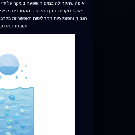
איפה שהקהילה במים הושפעה בעיקר על ידי הז
הגבוה והפונקציות המחליפות האפשריות בקרב חי
ומובחנת מרחבית שמתקשה להשתנות במהירות, בעוד המים מעליה הם דלילים יותר ורגישים יותר לדפיקות עונתיות ולקלטי מים מתוקים.