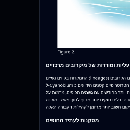
Figure 2.
ליות ומורדות של מיקרובים מרכזיים
התמקדות בקווים נשיים (lineages) בודדים של חיידקים הודקה את התמונה. במי הים, כמה סוגים מאוד שכיחים — כגון תאים פוטוסינתטיים זעירים הקרובים
ל‑Cyanobium ותאים הטרוטרופיים קטנים הידועים כ‑Candidatus Actinomarina — עלו וירדו בתבניות מדויקות שעקבו אחרי טמפרטורה ומליחות. חלק מהם פורחו
 יותר בחודשים עם גשמים תכופים, מרמזת על
או הבדלים חזקים יותר מחוף לחוף מאשר מעונה
מסקנות לעתיד החופים