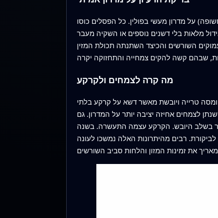
פה) על מדרון מעשי בפולין. כל הפסלים כוסו
ידול מלאות בלי דשנים נוספים או השקיה מעבר
מוקים השורשים והכיצד השתנתה תכולת המזין
מה קרה לצמחים ולקרקע
בולטות. בעונה הראשונה, הדשא שגדל על הקומפוזיטים המתכלים הניב עד 190% יותר ביומסה טרייה ויובשת מאשר דשא על קרקע בלתי
ם וצפופים יותר, מה שנתן לצמחים אחיזה יציבה יותר על המדרון. גם
10–20%, סימן שהצמחים היו מאוזנים טוב יותר בשלב היובש. הקרקע עצמה התעשרה. בשנה
ת המשופרות עלו עד כ-119%, 177% ו-145% בהתאמה בהשוואה לביקורת. רבים מהיתרונות האלה נמשכו לעונה