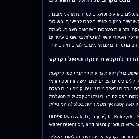
כלים בקרקע, ופועלים כמו דשן אורגני מובנה.
ם לשורשים במקום לאפשר להם להישטף. השילוב
זקה יותר ואת מערכות השורשים העבות. לעומת
רכה העיקרי עשוי להתגלות ביישומים עתידיים
דבר לחקלאות ירוקה וטיפול בקרקע
ם שעושים לקרקעות גרועות להתנהג כמו קרקעות
לים כימיים קצרים ימים, גישה זו הופכת זרמי
ם נוספים ובאקלימים שונים, קומפוזיטים כאלה
ת כמות הפסולת האורגנית והטקסטילית הנשלחת
Marczak, D., Lejcuś, K., Kulczycki, 
ציטוט:
water retention, and plant productivity.
S
לה, פוריות הקרקע, אחיזת מים, חקלאות מעגלית