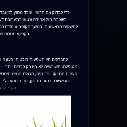
כדי לבדוק אם הרעיון עובד מחוץ למעבד
בשכבת חול אחידה ונטעו בתערובת דשא 
להשקיה הראשונית. במשך תקופה זו מדדו כמ
בקרקע מתחת לכל טיפול. פריסה זו חיקתה מבנים הנדסיים אמיתיים כגון בורות דרך וסוללות, שבהם קשה להקים צמחייה והתחזוקה יקרה.
השנייה, גם כשהסיבים המשיכו להתפרק, במיוחד בקטעים שכללו ביוצ'ר, שנראה שמאריך את זמינות המזון והלחות סביב השורשים.