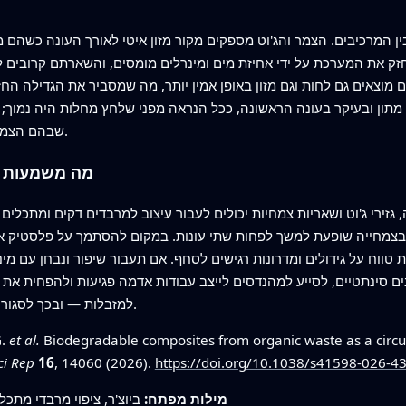
 המרכיבים. הצמר והג'וט מספקים מקור מזון איטי לאורך העונה כשהם מת
 מחזק את המערכת על ידי אחיזת מים ומינרלים מומסים, והשארתם קרובי
 מוצאים גם לחות וגם מזון באופן אמין יותר, מה שמסביר את הגדילה הח
תון ובעיקר בעונה הראשונה, ככל הנראה מפני שלחץ מחלות היה נמוך; ע
שבהם הצמחים מתמודדים עם איומים ביולוגיים חזקים יותר.
מה משמעות ה
גזירי ג'וט ושאריות צמחיות יכולים לעבור עיצוב למרבדים דקים ומתכלי
בצמחייה שופעת למשך לפחות שתי עונות. במקום להסתמך על פלסטיק או ג'
ווח על גידולים ומדרונות רגישים לסחף. אם תעבור שיפור ונבחן עם מיני
נים סינתטיים, לסייע למהנדסים לייצב עבודות אדמה פגיעות ולהפחית א
למזבלות — ובכך לסגור לולאה קטנה אך משמעותית בכלכלה המעגלית.
G.
et al.
Biodegradable composites from organic waste as a circular 
ci Rep
16
, 14060 (2026).
https://doi.org/10.1038/s41598-026-4
מילות מפתח:
ביוצ'ר, ציפוי מרבדי מתכ