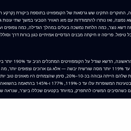
ה, החוקרים התקינו שש גרסאות של הקומפוזיט בתוספת ביקורת (קרקע חשו
נפוצה, ואז נותרו להתמודדות עם מזג האוויר הטבעי במשך שתי עונות ג
ה דשא נוצר, כמה הלחות נמשכה בעלים במהלך הגדילה, כמה צפופים וע
להבדלים היו השפעות 
מטופלת. השורשים לא היו רק כבדים יותר — עד 119% יותר מסה שורשית יבשה — אלא גם ארוכי
העלים החזיקו יותר מים; תכולת המים היחסית שלהם הייתה גבוהה בכ-
הראשונה רמות החנקן, הזרחן והאשלגן בטעינו