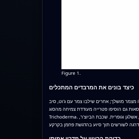
Figure 1.
כיצד בונים את המרבדים המתכלים
 מצמר מושלך; אחרים שילבו צמר עם ג'וט, סיב
גרסאות גם הוסיפו פטרייה מעודדת צמיחה מהסוג
Trichoderma. הסיבים פועלים כשלד שמייצב את הקרקע וכאשר הם מתפרקים לאט הם משחררים מרכיבים תזונתיים כגון חנקן, זרחן, אשלגן וגופרית. שכבת הביוצ'ר,
בדיקת הרעיון על מדרון אמיתי