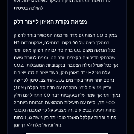
שהדחיסה המוגזמת מזיקה בעיקר לשינוע גז–נוזל ולא
להולכה בסיסית.
מציאת נקודת האיזון לייצור דלק
הצוות גם מדד עד כמה המכשיר בוחר להפיק CO במקום
H2 במהלך ריצה של 90 דקות. בתחילה, אלקטרודות
בדחיסה גבוהה הפיקו מעט יותר CO, ככל הנראה משום
שמרחקי הדיפוזיה הקצרים יותר הטו זמנית לטובת גישת
CO2. אך ככל שנוזל ומלח הצטברו בנקבוביות המוגבלות,
ייצור ה-CO ירד באופן חזק, בעוד ייצור ה-H2 עלה ואז
התייצב, סימן לכך שה-CO2 נחסם יותר ויותר בעוד מים
עדיין מגיעים לזרז. המקרה עם הדחיסה הקלה (10%)
התחיל עם חלק CO נמוך יותר אך שמר עליו בעקביות רבה
יותר, וסיים עם היעילות הממוצעת הגבוהה ביותר ל-CO
ופחות דעיכה בביצועים. זה מצביע על כך שמבנה נקבובי
פתוח ופחות עקלקל מאזכר טוב יותר בין גישת גז, נוכחות
נוזל וניהול מלח לאורך זמן.