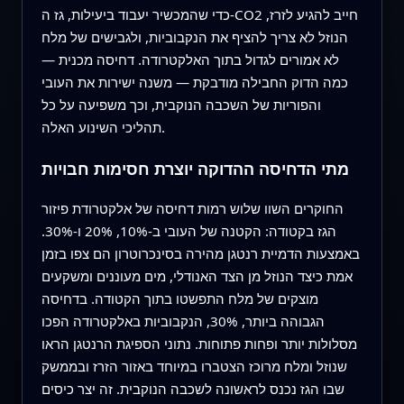
כדי שהמכשיר יעבוד ביעילות, גז ה-CO2 חייב להגיע לזרז,
הנוזל לא צריך להציף את הנקבוביות, ולגבישים של מלח
לא אמורים לגדול בתוך האלקטרודה. דחיסה מכנית —
כמה הדוק החבילה מודבקת — משנה ישירות את העובי
והפוריות של השכבה הנוקבית, וכך משפיעה על כל
תהליכי השינוע האלה.
מתי הדחיסה ההדוקה יוצרת חסימות חבויות
החוקרים השוו שלוש רמות דחיסה של אלקטרודת פיזור
הגז בקטודה: הקטנה של העובי ב-10%, 20% ו-30%.
באמצעות הדמיית רנטגן מהירה בסינכרוטרון הם צפו בזמן
אמת כיצד הנוזל מן הצד האנודלי, מים מעוננים ומשקעים
מוצקים של מלח התפשטו בתוך הקטודה. בדחיסה
הגבוהה ביותר, 30%, הנקבוביות באלקטרודה הפכו
מסלולות יותר ופחות פתוחות. נתוני הספיגת הרנטגן הראו
שנוזל ומלח מרוכז הצטברו במיוחד באזור הזרז ובממשק
שבו הגז נכנס לראשונה לשכבה הנוקבית. זה יצר כיסים