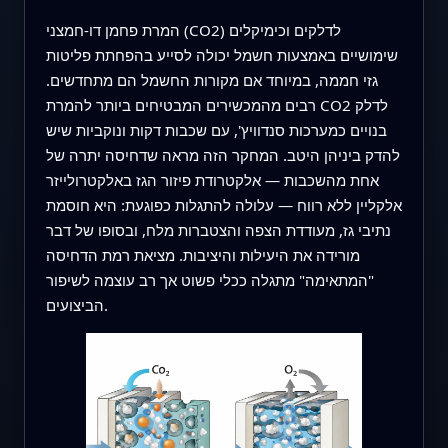
המרת פחמן דו-חמצני (CO2) לדלקים וכימיקלים
שימושיים באמצעות חשמל יכולה לסייע בהפחתת פליטות
גזי חממה, במיוחד אם מקורות החשמל הם מתחדשים.
רבים מהמכשירים המבטיחים ביותר להמרת CO2 לדלק
בנויים כמערכות סנדוויץ', עם שכבות דקות ונוקביות שיש
להדק ביניהן היטב. המחקר הזה מראה שדחיסה יתרה של
אחת מהשכבות — אלקטרודת פיזור הגז באלקטרולייזר
אלקליין ללא רווח — עלולה להתגלות כפוגעת: היא חוסמת
נתיבי גז, מעודדת הצפה והצטברות מלח, ובסופו של דבר
מורידה את היעילות והיציבות. מציאת רמת הדחיסה
"המתאימה" מתגלה ככלי פשוט אך רב עוצמה לשיפור
הביצועים.