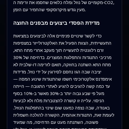
מקומיים של נוזל ומלח כלואים שחסמו את זרימת ה-CO2,
מעין גודש מיקרוסקופי שהחמיר עם הזמן.
מדידת הפסדי ביצועים מבפנים החוצה
כדי לקשר שינויים פנימיים אלה לביצועים במציאות
התעשייתית, הצוות הפעיל את האלקטרולייזר במצפיפות
זרם רלוונטית לתעשייה תוך מעקב אחרי מתח התא,
מרכיבי התנגדות והתפלגות המוצרים. בדחיסה של 30%
מתח התא השתנה בחוזקה, תואם לזרימה דו-שלבית לא
יציבה שבה הגז נחסם לסירוגין על ידי נוזל. מדידות
אימפדנס אלקטרוכימי חשפו שהתנגדות שינוע המסה —
עד כמה קשה להגיבים להגיע לאתרי התגובה — הייתה
מעל פי שבע גבוה יותר ב-30% מאשר ב-10% בסוף
הניסוי. עלייה זו קושרה להצטברות מלח ולא לבעיות
באנודה, שבה נצפה כמעט שום שינוי בהתפלגות הנוזל.
לעומת זאת, התנגדות אוהמית, הקשורה להולכה חשמלית
פשוטה, השתנתה מעט עם הדחיסה, מה שמעיד