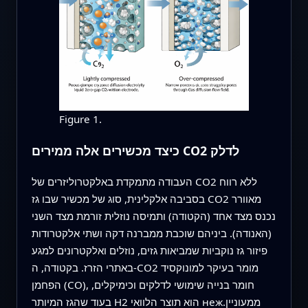
Figure 1.
כיצד מכשירים אלה ממירים CO2 לדלק
העבודה מתמקדת באלקטרוליזרים של CO2 ללא רווח
בסביבה אלקלינית, סוג של מכשיר שבו גז CO2 מאוורר
נכנס מצד אחד (הקטודה) ותמיסה נוזלית זורמת מצד השני
(האנודה). ביניהם שוכבת ממברנה דקה ושתי אלקטרודות
פיזור גז נוקביות שמביאות גזים, נוזלים ואלקטרונים למגע
באתרי הזרז. בקטודה, ה-CO2 מומר בעיקר למונוקסיד
הפחמן (CO), חומר בנייה שימושי לדלקים וכימיקלים,
בעוד שהגז המיותר H2 הוא תוצר הלוואי нежממעוניין.