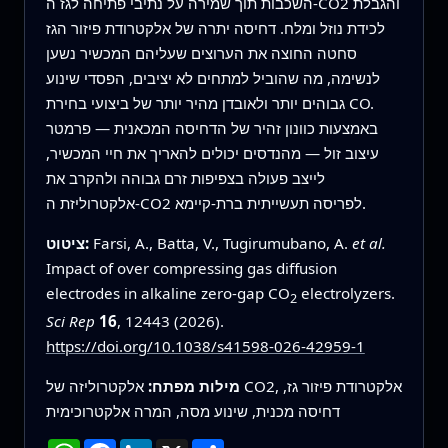
השכבות תוך שמירה על נתיבי פתיחה לגז ה-CO2 והגבלת
לכידת נוזל ומלח. דחיסה יתרה של אלקטרודת פיזור הגז
סחטה החוצה את הערוצים שעליהם המכשיר נשען
לנשימה, מה שהוביל למתחים לא יציבים, הפסדי שינוע
גבוהים יותר ולאובדן מהיר יותר של ביצועי בחירת CO.
באמצעות כוונון זהיר של הדחיסה המכאנית — פרמטר
עיצוב זול — מהנדסים יכולים להאריך את חיי המכשיר,
לייצב פעולה בצפיפות זרם גבוהה ולהקרב את
אלקטרוליזת ה-CO2 לפריסה תעשייתית ברת-קיימא.
et al.
Farsi, A., Batta, V., Tugirumubano, A.
ציטוט:
Impact of over compressing gas diffusion
electrodes in alkaline zero-gap CO
electrolyzers.
2
Sci Rep
16
, 12443 (2026).
https://doi.org/10.1038/s41598-026-42959-1
מילות מפתח:
אלקטרוליזה של CO2, אלקטרודת פיזור גז,
דחיסה מכנית, שינוע מסה, המרה אלקטרוכימית
שתף
X
LinkedIn
Facebook
WhatsApp