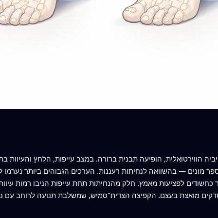
טיביה הווירטואלית, הופיעה תבנית ברורה. במצב עייפות, הלחץ והעיוות 
מספר מונים — בהשוואה לנחיתות רעננות. הערכים הגבוהים ביותר נערמו 
ר כחשודים לפציעות מאמץ. חלק מהנחיתות תחת עייפות הניבו רמות עיו
סדקים מואצת בעצם. הקפיצה הצדית־סמיש, שמשלבת תנועה לרוחב עם נ