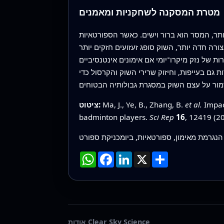
מטרת המסקנה לשחקניות ומאמנים
ר, המסר הוא ברור וישים. כאשר הספורטאיות
ה חדה יותר, השוק סופג זעזועים חזקים יותר
ת של נזק מיקרו־יומי אם אימונים אינטנסיביים
 גם בעייפות, וחיזוק שרירי השוק והקרסול כדי
Impact
et al.
Ma, J., Ye, B., Zhang, B.
ציטוט:
badminton players.
Sci Rep
16
, 12419 (2
הנגרמת מאימון, ספורטאיות, ביומכניקת ספורט
שתף
X
LinkedIn
Facebook
WhatsApp
אודות Clear Sky Science