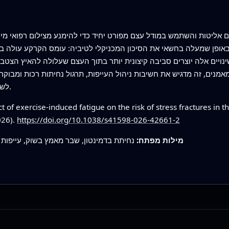
ליטות והשתמש במודל עצם מפורט יחיד כדי להימנע מצילום רפואי מיות
אופן שמעלה בחשאי את הסיכון המכניקלי לטיביה: עומס הקרקע עולה בצור
שינויים אלה יוצרים סביבה קיצונית יותר בתוך העצם שעלולה להאיץ הצטברו
מנים, זה מדגיש את חשיבות ניהול העייפות, תרגול נחיתות רכות ומבוקרות
לשמור על עצם השוק במסגרת גבולותיה הבטוחים.
 of exercise-induced fatigue on the risk of stress fractures in 
026).
https://doi.org/10.1038/s41598-026-42661-2
מילות מפתח:
נחיתת בדמינטון, שבר מאמץ בשוק, עייפות 