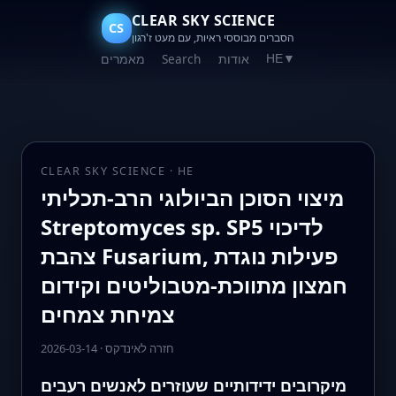
CLEAR SKY SCIENCE
CS
הסברים מבוססי ראיות, עם מעט ז'רגון
אודות
Search
מאמרים
HE
▼
CLEAR SKY SCIENCE · HE
מיצוי הסוכן הביולוגי הרב-תכליתי
Streptomyces sp. SP5 לדיכוי
צהבת Fusarium, פעילות נוגדת
חמצון מתווכת-מטבוליטים וקידום
צמיחת צמחים
חזרה לאינדקס
·
2026-03-14
מיקרובים ידידותיים שעוזרים לאנשים רעבים