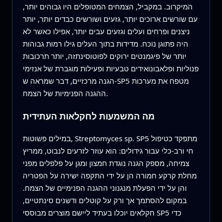
המיקרוב. במקביל, הצמחים המטופלים היו גבוהים יותר,
עם שורשים ארוכים יותר, גזעים ושורשים כבדים יותר, יותר
ניצנים ופרחים ועלים וגזעים עבים יותר, אפילו כאשר לא
היה פתוגן נוכח. מדידות בתוך העלים גילו רמות גבוהות
יותר של פיגמנטים ירוקים לפוטוסינתזה, יותר תרכובות
פנוליות ופלאבונואידים טבעיות ופעילות מוגברת של אנזימי
הגנה מרכזיים, דבר שמראה ש-SP5 מטפח את מערכות
ההגנה הפנימיות של הצמח.
מה המשמעות לחקלאות העתידית
במילים פשוטות, Streptomyces sp. SP5 מתפקד כטיפול
חי ורב-כלי עבור גידולים: הוא עוזר לזרעים לנבוט, ממריץ
צמיחה, מספק הגנה נוגדת חמצון ומגן על פלפלים מפני
מחלת קרקע חמורה הן על ידי התקפה ישירה על הפטריה
והן על ידי הפעלת מנגנוני ההגנה הפנימיים של הצמח.
במקום להסתמך אך ורק על קוטלים ודשנים סינתטיים,
חקלאים יוכלו בעתיד ליישם מוצרים מבוססי SP5 כדי