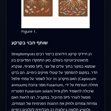
Figure 1.
שותף חבוי בקרקע
Streptomyces הן חיידקי קרקע הידועים בייצור רבים
מהאנטיביוטיקה בעולם. כאן התמקדו המדענים בזן
ספציפי, שנקרא SP5, שנמצא במקור בתוך עלים של עצי
הדר. במקום להסתמך על קוטלי מזיקים כימיים, הם בדקו
האם מיקרוב זה יכול לשמור על צמחי פלפל (Capsicum
annuum) מפני צהבת Fusarium, מחלה הנגרמת על ידי
הפטריה Fusarium solani שיכולה להשמיד חלק גדול
מהיבול. במקביל, רצו לראות האם SP5 מסוגל לעורר
צמיחת צמחים ולחזק את ההגנות הפנימיות של הצמחים,
ולהציע חלופה ביולוגית רב-תכליתית לקלטים כימיים.