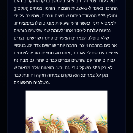
בהמשך בדקו החוקרים האם SP5 יכול לעודד צמיחה. הם
התרכזו באינדול-3-אצטית חומצה, הורמון צמחים (אוקסין)
המעודד פיתוח שורשים ונצרים, שמיוצר על ידי SP5 וחולץ
לממס אורגני. כאשר זרעי שעועית מונג טופלו בתמצית זו,
נביטה עלתה ל-100 אחוז לעומת שני שלישים בזרעים
שלא טופלו. הצמחים הצעירים פיתחו שורשים ונצרים
ארוכים בהרבה וייצרו הרבה יותר שורשים צדדיים. בניסויי
עציצים עם שתילי עגבניה, אותו סוג תמצית הוביל לצמחים
גבוהים יותר עם שורשים ונצרים כבדים יותר, גם מבחינת
משקל טרי וגם יבש. תוצאות אלה מראות ש-SP5 לא רק
מגן על צמחים; הוא מקדם צמיחה חזקה וחיונית כבר
משלביה הראשונים.