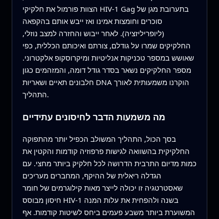
הצוות פורמול את חלקיקי HIV-1 Gag בתערובת מגן של
סוכרים וחומצות אמינו ואז ייבש אותם בהקפאה
(ליופריליזציה). לאחר ייבוש והחזרה למצב נוזלי,
החלקיקים שמרו על גודלם, צורתם ואיכותם הכללית, כפי
שאושש במספר טכניקות אנליטיות ומיקרוסקופ אלקטרוני.
מספר החלקיקים נשאר בסדר גודל דומה, והמזהמים כגון
חלבונים תאיים ושאריות DNA הוקרנו משמעותית לאורך
התהליך.
מה משמעות הדבר לחיסונים עתידיים
בסך הכול, התהליך המשולב הכפיל יותר מהתפוקה
החלקיקית בהשוואה לגישות פרפוזיה קודמות והקטין את
כמות מדיום התרבית הדרושה לכל חלקיק ביותר מחצי. עם
הגדלה ריאלית של ההיקף, המחברים מעריכים
שאסטרטגיה זו יכולה לייצר מאות קילוגרמים של חומר
חיסון מבוסס HIV-1 בשנה ולהפחית את עלות המנה
המשוערת ביותר משבע פעמים ביחס לשיטות קודמות. אף