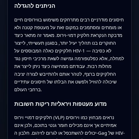
הניתנים להגדלה
חיסונים מודרניים רבים מתרחקים משימוש בווירוסים חיים
או מומתים ומסתמכים במקום זאת על מעטפת קטנה ולא
מדבקת הנקראת חלקיק דמוי-וירוס. מאמר זה מתאר כיצד
החוקרים בנו תהליך יעיל יותר, בסגנון תעשייתי, לייצור
חלקיקים כאלה המבוססים על HIV-1 — לא כסיבה
למחלה, אלא כפלטפורמה גמישה לשאת מרכיבי חיסון נגד
מחלות רבות. עבודתם ממחישה כיצד ניתן לייצר את
החלקיקים ברצף, לטהר אותם ולהתייבש לצורה יציבה
שיכולה להוזיל ולפשט את הבלתו של חיסונים עתידיים
ברחבי העולם.
מדוע מעטפות ויראליות ריקות חשובות
חלקיקים דמויי וירוס (VLP) נראים מבחוץ כמו וירוסים
אמיתיים אך אינם מכילים חומר גנטי בתוכם, ולכן אינם
יכולים להשתכפל או לגרום לזיהום. חלבון ה-Gag של HIV-