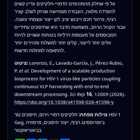
על פי שחלק מהמזהמים הדמויי-חלקיקים עדיין קשים
להפרדה מלאה, העבודה ממחישה שניתן לשלב קציר
רציף, טיהור חכם וייבוש יציב לקו ייצור עוצמתי ונשנה.
עבור הקהל הרחב, משמעות הדבר היא שחיסונים עתידיים
המבוססים על מעטפות וירליות בטוחות עשויים להיות
זולים יותר לייצור, קלים יותר למשלוח ומהירים יותר
להתאמה למחלות חדשות.
Lorenzo, E., Lavado-García, J., Pérez-Rubio,
ציטוט:
P.
et al.
Development of a scalable production
bioprocess for HIV-1 virus-like particles coupling
continuous VLP harvesting with end-to-end
downstream processing.
Sci Rep
16
, 12009 (2026).
https://doi.org/10.1038/s41598-026-41596-y
מילות מפתח:
חלקיקים דמויי וירוס, חיסונים נגד HIV-1
Gag, ביופרוססינג רציף, ייצור חיסונים, פרפוזיה
בביאוריאקטור