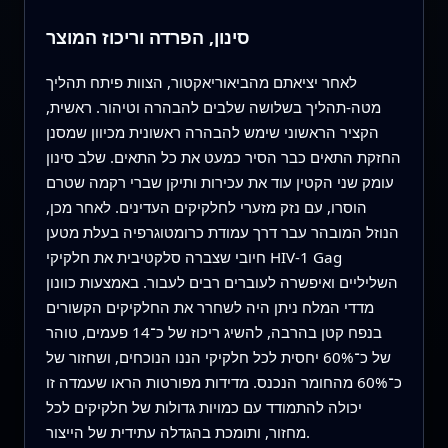
סינון, הפרדה וריכוז המוצר
לאחר יציאתם מהביאוריאקטור, הצוות פיתח תהליך
מטה-תהליך בשלושה שלבים להבהרה וטיהור. ראשית,
הקציר הראשוני שימש להבהרה ראשונית מכיוון שמסנן
החזקת התאים כבר הסיר כמעט את כל התאים. שלב סינון
עומק שני הקטין עוד את עכירות ותיקן שברי רקמה שטרם
הוסרו, עם נזק מזערי לחלקיקים העדינים. לאחר מכן,
הנוזל המובהר עבר דרך עמודת כרומטוגרפיה בעלת מטען
חיובי שצברה סלקטיבית את חלקיקי HIV-1 Gag
השליליים ואיפשרה לעוברים רבים לעבור. באמצעות כוונון
מדדי המלח ניתן היה לשחרר את החלקיקים הקשורים
בנפח קטן בהרבה, להשיג ריכוז של כ־14 פעמים, טוהר
של כ־60% יחסית לכל חלקיקי הננו הנוכחים, ושחזור של
כ־60% מהחומר הנכנס. מדידות מפורטות הראו שעמדה זו
יכולה להתמודד עם כמויות גדולות של חלקיקים לכל
מחזור, ותומכת בהגדלה עתידית של הייצור.