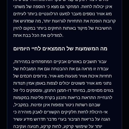
אינן יכולות לחזות. המחקר גם מצא כי הוספה של משתני
מזג אוויר נוספים מעבר למעט הרלוונטיים ביותר לעיתים
קרובות הופכת את התחזיות לגרועות יותר, מה שמדגיש את
החשיבות של מיקוד באותות החזקים ביותר במקום להזין
למודלים את הכל בבת אחת.
מה המשמעות של הממצאים לחיי היומיום
עבור תושבים באזורים אבקיים המתפתחים במהירות,
עבודה זו מראה גם את ההבטחה וגם את המגבלות של
תחזיות איכות אוויר מונעות‑מזג‑אויר. צירופים חכמים של
נתוני מזג אוויר פשוטים יכולים לצפות באופן אמין תנודות
בגזים מסוימים, במיוחד דו‑חמצן החנקן, ומספקים כלי זול
להנחיית התראות בריאות ותכנון בקרת פליטות במקומות
שבהם רשתות ניטור צפופות אינן זמינות. במקביל,
אי‑היכולת לחזות חלקיקים הקשורים לאבק מזהירה כי
הגנה על בריאות הציבור בערי מדבר תדרוש מידע עשיר
יותר על שימושי קרקע, לחות קרקע, תנועה ועקיבה