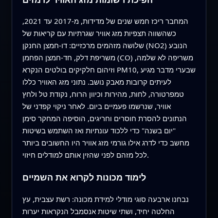
המחבר ריכז חמש שנים של מדידות, מ‑2017 עד 2021,
כשהשווה תצפיות מזג אוויר שגרתיות עם קריאות של
שלושה מזהמים מרכזיים: דו‑חמצן החנקן (NO2) הנובע
משריפת דלק, חד‑חמצן הפחמן (CO) משריפה לא שלמה,
וזיהום חלקיקים בולטים הנקרא PM10, שבערי מדבר מגיע
לעיתים קרובות מאבק נושב. נתוני מזג האוויר כללו
טמפרטורה, לחות, מהירות וכיוון הרוח, נקודת טל ולחץ
אוויר, שנרשמו פעמיים ביום. לאחר ניקוי קפדני של
הנתונים להסרת חוסרים וחריגים, הוסיפה המחקר סימן
"יום בשנה" כדי ללכוד עונתיות ואז השתמש בשיטות
מחשב כדי לדרג אילו גורמי מזג אוויר היו החשובים ביותר
לכל מזהם לפני שהזין אותם למודלים חיזוי.
לימוד מכונות לקרוא את השמיים
נבחנו ארבעה סוגי מודלי למידת מכונה: רשת עצבית, עץ
החלטה יחיד, ושתי שיטות אנסמבל הנקראות יערות