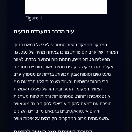
Figure 1.
עיר מדבר כמעבדה טבעית
המחקר מתמקד באזור המטרופוליני של דמאם בחוף
המזרחי של ערב הסעודית, מרכז צמיחה מהיר של נפט, גז,
מפעלים פטרוכימיים, תחנות כוח ותנועה כבדה. לאזור
אקלים מדברי קשה: קיצים חמים מאוד, חורפים מתונים,
מעט גשם וסופות אבק תכופות. בריזות ים ממפרץ ערב
והרי רוחות יבשתיות יבשות מעצבות ללא הרף את מזג
האוויר המקומי. התערובת הזו של פעילות אנושית
אינטנסיבית ורוחות, טמפרטורות ורמות לחות משתנות
הופכת את דמאם למקום אידיאלי לחקור כיצד מזג אוויר
וזיהום אינטראקטיביים בתנאים מדבריים השונים
משמעותית מרוב המחקרים הקודמים על איכות אוויר.
הפיכת רשומות מזג האוויר לרמזים