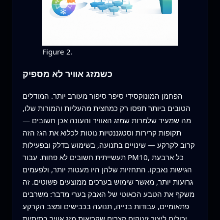
Figure 2.
כשמזג אוויר לא מספיק
הפחמן המונוקסידי סיפר סיפור מעורב יותר. המודלים
הטובים ביותר תפסו רק כמחצית מהעליות והמורות שלו,
מה שמעיד שלמרות שמזג האוויר והעונה אכן חשובים —
תקופות קרירות וסטגננטיות נוטות לכלוא את הגז הזה
קרוב לקרקע — שינויים בתנועה, בשימוש בדלק ובפעילות
תעשייתית חשובים לא פחות. עבור PM10, כל ארבעת
הגישות נאבקו. התחזיות שלהן היו מעטות יותר, ולפעמים
גרועות יותר, מאשר שימוש בערכים ממוצעים פשוטים. זה
משקף את הטבע הכאוטי של האבק בערי מדבר: משרבים
פתאומיים, עבודות בנייה, תנועה בכבישים ומצב הקרקע
יכולים ליצור זינוקים קצרים שקריאות מזג אוויר בסיסיות