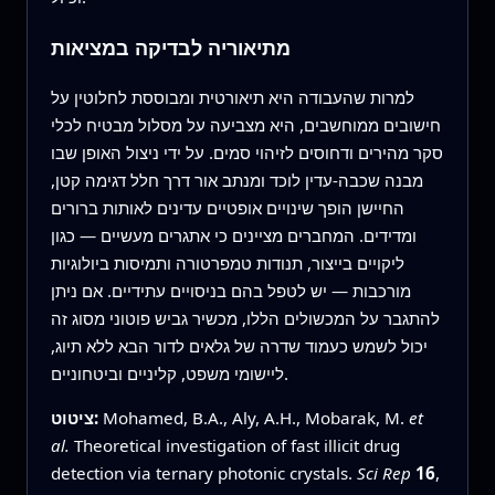
מתיאוריה לבדיקה במציאות
למרות שהעבודה היא תיאורטית ומבוססת לחלוטין על
חישובים ממוחשבים, היא מצביעה על מסלול מבטיח לכלי
סקר מהירים ודחוסים לזיהוי סמים. על ידי ניצול האופן שבו
מבנה שכבה‑עדין לוכד ומנתב אור דרך חלל דגימה קטן,
החיישן הופך שינויים אופטיים עדינים לאותות ברורים
ומדידים. המחברים מציינים כי אתגרים מעשיים — כגון
ליקויים בייצור, תנודות טמפרטורה ותמיסות ביולוגיות
מורכבות — יש לטפל בהם בניסויים עתידיים. אם ניתן
להתגבר על המכשולים הללו, מכשיר גביש פוטוני מסוג זה
יכול לשמש כעמוד שדרה של גלאים לדור הבא ללא תיוג,
ליישומי משפט, קליניים וביטחוניים.
et
Mohamed, B.A., Aly, A.H., Mobarak, M.
ציטוט:
al.
Theoretical investigation of fast illicit drug
detection via ternary photonic crystals.
Sci Rep
16
,