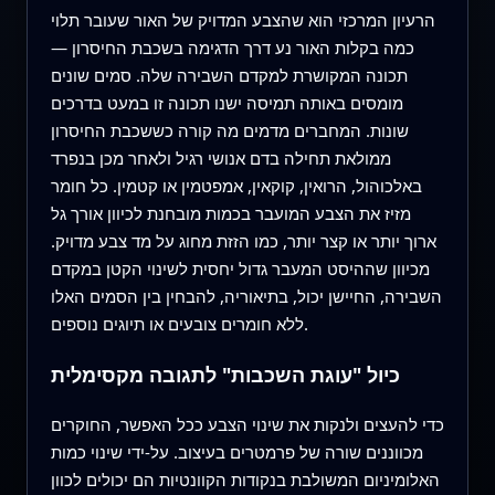
הרעיון המרכזי הוא שהצבע המדויק של האור שעובר תלוי
כמה בקלות האור נע דרך הדגימה בשכבת החיסרון —
תכונה המקושרת למקדם השבירה שלה. סמים שונים
מומסים באותה תמיסה ישנו תכונה זו במעט בדרכים
שונות. המחברים מדמים מה קורה כששכבת החיסרון
ממולאת תחילה בדם אנושי רגיל ולאחר מכן בנפרד
באלכוהול, הרואין, קוקאין, אמפטמין או קטמין. כל חומר
מזיז את הצבע המועבר בכמות מובחנת לכיוון אורך גל
ארוך יותר או קצר יותר, כמו הזזת מחוג על מד צבע מדויק.
מכיוון שההיסט המעבר גדול יחסית לשינוי הקטן במקדם
השבירה, החיישן יכול, בתיאוריה, להבחין בין הסמים האלו
ללא חומרים צובעים או תיוגים נוספים.
כיול "עוגת השכבות" לתגובה מקסימלית
כדי להעצים ולנקות את שינוי הצבע ככל האפשר, החוקרים
מכווננים שורה של פרמטרים בעיצוב. על‑ידי שינוי כמות
האלומיניום המשולבת בנקודות הקוונטיות הם יכולים לכוון