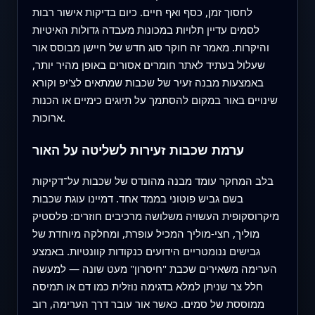
לחסוך זמן, כסף ואף חיים. כיום בדיקות אישור רבות
לסמים עדיין תלויות במכונות מעבדה גדולות האיטיות
והיקרות. מאמר זה חוקר סוג חדש של חיישן מבוסס אור
שעלול בעתיד לאתר חומרים אסורים באופן מהיר יותר,
באמצעות מבנה זעיר של שכבות שמתאים לצ'יפ וקורא
שינויים באור במקום להסתמך על תיוגים כימיים או הכנות
ארוכות.
ערמת שכבות זעירות לשליטה על האור
בלב המחקר עומד מבנה מהונדס של שכבות על־דקיקות
בשם גביש פוטוני בממד אחד. דמיינו עוגת שכבות
מיקרוסקופית העשויה משלושה מרכיבים חוזרים: פלסטיק
מוליך, חצי‑מוליך המכיל עופרת, ומחלקה מיוחדת של
גבישים ננומטריים הידועים כנקודות קוונטיות. באמצע
הערימה משאירים שכבת "חיסרון" מעט שונה — למעשה
חלל צר שניתן למלא בדגימה נוזלית כמו דם או תמיסה
ממוססת של סמים. כאשר אור עובר דרך הערימה, רוב