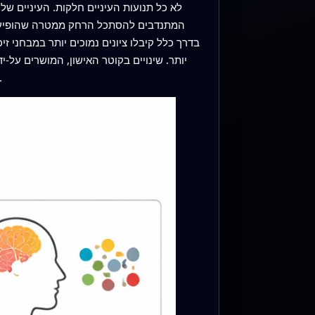
לא כל תנועות העיניים חלקות. העיניים ש
המתנדבים להסתכל הרחק ממטרה שהופיעה 
בדרך כלל קיבלו ציונים נמוכים יותר במבחני ז
יותר. שינויים בקוטר האישון, המושרים על‑י
טובים יותר, מה שאומר שרפלקסים בסיסיים בעין עשויים להיות מכוונים בעדינות על‑פ