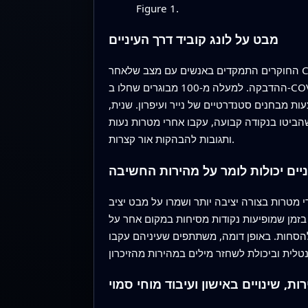
Figure 1.
מבט על לונג קוביד דרך העיניים
החוקרים התמקדים באנשים עם מצב שלאחר COVID‑19, אוסף תסמינים כגון עייפות, כאבי ראש, קוצר נשימה וקשיים קוגניטיביים שיכולים להימשך חודשים אחרי
ההדבקה. למעלה מ‑100 מבוגרים שחלו ב‑COVID‑19 לפחות שלושה חודשים קודם ועדיין סבלו מתסמינים הגיעו למעבדה לשתי הערכות עיקריות. ראשית,
ות מבחנים סטנדרטיים של נייר ועיפרון. שנית,
הביטו בנקודה קבועה, עקבו אחרי מטרות נעות
ותגובות להבהקות אור קצרות.
יים יכולות לומר על מהירות החשיבה
י מטרות בצורה יציבה יותר ושמרו על מבט יציב
בזמן שמופיעות נקודות מסיחות במקום אחר על
להסחות. באופן דומה, משתתפים שעיניהם עקבו
ות, שינויים באישון ועיבוד מוחי סמוי