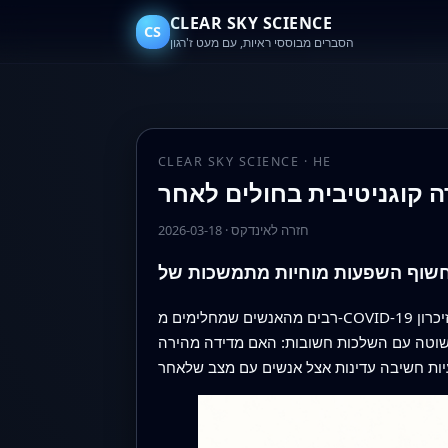
CLEAR SKY SCIENCE
CS
הסברים מבוססי ראיות, עם מעט ז'רגון
CLEAR SKY SCIENCE · HE
חזרה לאינדקס
·
2026-03-18
רבים מהאנשים שמחלימים מ‑COVID‑19 ממשיכים לסבול מעכירות מנטלית, קשיי ריכוז וחשיבה מואטת חודשים לאחר שהזיהום חלף. מבחנים מסורתיים של זיכרון
 פשוטה עם השלכות חשובות: האם מדידה מהירה