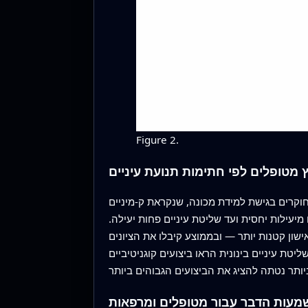
Figure 2.
ץ מטופלים לפי חתימות תנועת עיניים
נקראת ק‑מיניים (k‑means clustering), כדי לבדוק האם מדידות המעקב אחר עיניים מסודרות באופן טבעי
מיעילות יחסית ועד שליטת עיניים פחות יעילה.
שון קטנות יותר — ובממוצע קיבלו את הציונים
טת עיניים בינונית הראו ביצועים קוגניטיביים
עות הדבר עבור מטופלים ומרפאות