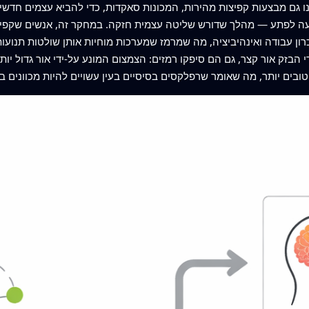
לנו גם מבצעות קפיצות מהירות, המכונות סאקדות, כדי להביא עצמים חד
לפתע — מהלך שדורש שליטה עצמית חזקה. במחקר זה, אנשים שקפיצות
יכרון עבודה ואינהיביציה, מה שמרמז שמערכות מוחיות אותן שולטות תנו
די הבזק אור קצר, גם הם סיפקו רמזים: הצמצום המונע על‑ידי אור גדול יו
י אופן בו המוח מנהל מאמץ וערנות.