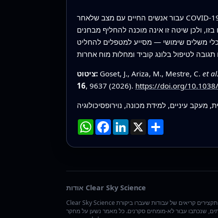
עבור אנשים החיים עם מצב שלאחר COVID‑19, ממצאים אלה מציעים שייתכן שסשן מעקב עיניים קצר וללא תלות בשפה יכול בעתיד לסייע לזהות מי נמצא בסיכון גבוה
בזו, ולכן שיטה זו אינה מוכנה להחליף מבחנים
 לכלי משלים שימושי — מסייע למטפלים להחליט
et al
Goset, J., Ariza, M., Mestre, C.
ציטוט:
16
, 9637 (2026).
https://doi.org/10.103
ית, מעקב עיניים, למידת מכונה, נוירופסיכולוגיה
שתף
X
LinkedIn
Facebook
WhatsApp
אודות Clear Sky Science
Clear Sky Science אוצרת תקצירים קריאים של עבודות שעברו ביקורת
ים, שנכתבו עבור לא-מומחים סקרנים. כל מאמר נשען על מחקר