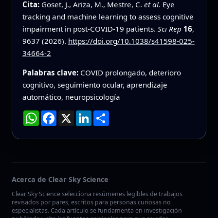
Cita:
Goset, J., Ariza, M., Mestre, C.
et al.
Eye
tracking and machine learning to assess cognitive
impairment in post-COVID-19 patients.
Sci Rep
16
,
9637 (2026).
https://doi.org/10.1038/s41598-025-
34664-2
Palabras clave:
COVID prolongado, deterioro
cognitivo, seguimiento ocular, aprendizaje
automático, neuropsicología
WhatsApp
Facebook
X
LinkedIn
Compartir
Acerca de Clear Sky Science
Clear Sky Science selecciona resúmenes legibles de trabajos
revisados por pares, escritos para personas curiosas no
especialistas. Cada artículo se fundamenta en investigación