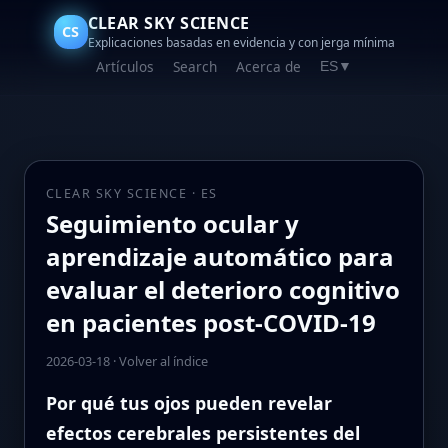
CLEAR SKY SCIENCE
CS
Explicaciones basadas en evidencia y con jerga mínima
Artículos
Search
Acerca de
ES
▼
CLEAR SKY SCIENCE · ES
Seguimiento ocular y
aprendizaje automático para
evaluar el deterioro cognitivo
en pacientes post‑COVID‑19
2026-03-18
·
Volver al índice
Por qué tus ojos pueden revelar
efectos cerebrales persistentes del