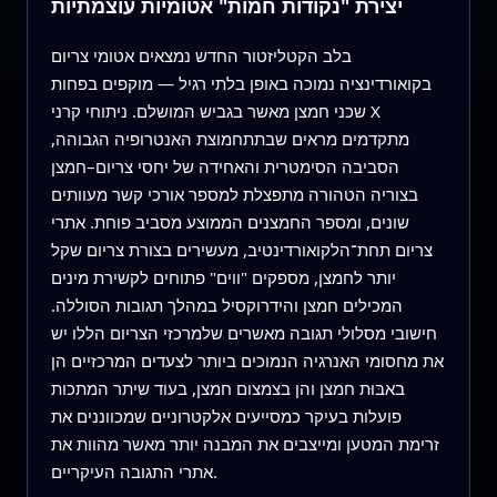
יצירת "נקודות חמות" אטומיות עוצמתיות
בלב הקטליזטור החדש נמצאים אטומי צריום
בקואורדינציה נמוכה באופן בלתי רגיל — מוקפים בפחות
שכני חמצן מאשר בגביש המושלם. ניתוחי קרני X
מתקדמים מראים שבתתחמוצת האנטרופיה הגבוהה,
הסביבה הסימטרית והאחידה של יחסי צריום–חמצן
בצוריה הטהורה מתפצלת למספר אורכי קשר מעוותים
שונים, ומספר החמצנים הממוצע מסביב פוחת. אתרי
צריום תחת־הלקואורדינטיב, מעשירים בצורת צריום שקל
יותר לחמצן, מספקים "ווים" פתוחים לקשירת מינים
המכילים חמצן והידרוקסיל במהלך תגובות הסוללה.
חישובי מסלולי תגובה מאשרים שלמרכזי הצריום הללו יש
את מחסומי האנרגיה הנמוכים ביותר לצעדים המרכזיים הן
באבּוּת חמצן והן בצמצום חמצן, בעוד שיתר המתכות
פועלות בעיקר כמסייעים אלקטרוניים שמכווננים את
זרימת המטען ומייצבים את המבנה יותר מאשר מהוות את
אתרי התגובה העיקריים.