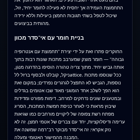
התחמוצת העמידה אך יחסית לא פעילה לחומר יחיד, זול,
שיכול לטפל בשתי תגובות החמצן ביעילות וללא ירידה
מהותית בביצועים.
בניית חומר עם אי־סדר מכוון
החוקרים פתרו זאת על ידי יצירת "תחמוצת עם אנטרופיה
גבוהה" — חומר מוצק שמערבב מתכות שונות רבות בתוך
אותה גביש יחיד. מתוך צריה טהורה הוסיפו בהדרגה מנגן,
ניקל, קובלט ולבסוף ברזל ללattice. ככל שנוספו מתכות
נוספות, הגביש לא התפצל לגרגרים נפרדים; במקום זאת
הוא הפך לשלב אחד הומוגני מאוד שבו אטומים בגדלים
ובמטענים שונים נדחקים למרחב. דימות מפורט ומדידות
שיבוץ מראות כי לאחר כניסת חמשת המתכות, הסריג
מפתח רשת צפופה של ליקויים מורחבים כמו שגיאות
ערימה ודיסלוקציות, יחד עם צברים של אטמי חמצן. זה לא
נזק אקראי: זה אי־סדר מבוקר רב־רמה שמשנה את
המבנה מהמישור האטומי ומעלה.