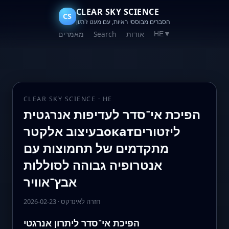
CLEAR SKY SCIENCE
CS
הסברים מבוססי ראיות, עם מעט ז'רגון
אודות
Search
מאמרים
HE
▼
CLEAR SKY SCIENCE · HE
הפיכת אי־סדר לעדיפות אנרגטית
בעיצוב אלקטרокатליזטורים
מתקדמים של תחמוצות עם
אנטרופיה גבוהה לסוללות
אבץ־אוויר
חזרה לאינדקס
·
2026-02-23
הפיכת אי־סדר ליתרון אנרגטי