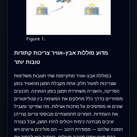
Figure 1.
מדוע סוללות אבץ–אוויר צריכות קתודות
טובות יותר
בסוללת אבץ–אוויר מתקיימות שתי תגובות משלימות
שצריכות לפעול חלק: אחת מקבלת חמצן מהאוויר בזמן
הפריקה, והשנייה משחררת חמצן בזמן הטעינה. תכנונים
מסחריים בדרך כלל מחלקים את המשימה בין קטליזטורים
שונים או מסתמכים על מתכות אצילות, מה שמייקר ומגביל
את העמידות. חומרים תחמוצתיים מבוססי צריום (צריה)
יציבים מבחינה כימית ויכולים להזיז חמצן, אבל בצורה
המוּנה שלהם — מסודרת היטב — הם מוליכים גרועים ויש
בהם מעט אתרי תגובה פעילים. האתגר הוא להפוך את