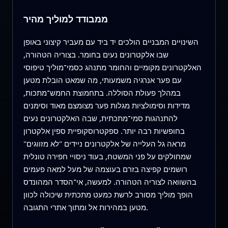
ממבודד למוליך מהיר
השינויים המבניים הולכים יד ביד עם מעביר קיצוני באופן
שבו אלקטרונים נעים בחומר. בצוריה הטהורה,
האלקטרונים מקומיים והחומר מתנהג כסמי־מוליך טיפוסי
עם פער אנרגיה משמעותי, מה שמאט הובלת מטען
במהלך פעולת הסוללה. בתחמוצת החמש־מתכות,
מדידות וסימולציות מגלות פער מצומצם מאוד וסימנים
להתנהגות סמי־מתכתית, שבה האלקטרונים נעים
בחופשיות רבה יותר. ספקטרוסקופיית ספין אלקטרון
מראה גל העלייה של אלקטרונים ניידים "לא מזווגים"
שמחולקים על פני המשטח, בעוד ניסויי חפירה טונלית
רושמים קפיצה בזרם בעוצמה של מעל למאה פעמים
בהשוואה לצוריה הטהורה. למעשה, אי־הסדר המהונדס
הופך מוליך מסורב לרשת כמעט מתכתית שיכולה לכוון
מטען במהירות אל ומתוך אתרי התגובה.