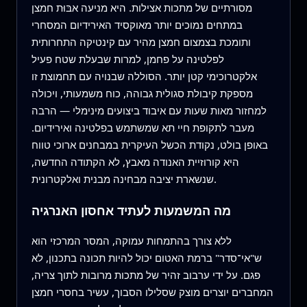
מסורתיים של מתכות אצילות. היא מניעה אבּוּת חמצן
במתחים נמוכים יותר מאוקסיד האירידיום המסחרי
ותומכת בצמצום חמצן מהיר עם קינטיקה התחרותית
לפלטינה על פחמן, למרות שבעלת שטח פעיל
אלקטרוכימי קטן יותר. הסוללה שבנויה עם תחמוצת זו
מספקת קיבולת סגולית גבוהה, כוח משמעותי, ויכולה
למחזור מאות שעות עם איבוד ביצועים מינימלי — הרבה
מעבר לתקופת חיי תא שמשתמש בפלטינה ואירידיום.
באופן בולט, נקודת הכשל העיקרית במבחנים ארוכי טווח
היא קורוזיית האנודה מאבץ, לא הקתודה החדשה,
שנשארת יציבה מבחינה מבנית ואלקטרונית.
מה המשמעות לעתיד אחסון האנרגיה
ללא צורך בהתמחות עמוקה, המסר המרכזי הוא
ש"אי־סדר" ברמת האטום יכול להיות תכונה בתכנון, לא
פגם. על ידי ערבוב זהיר של מתכות מרובות לתוך צריה,
המחברים יוצרים מוצק שסלילו הסבוך, עשיר בחסרי חמצן