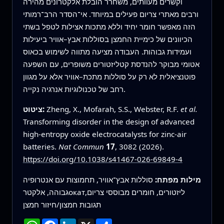
וקשרים מעוותים, משחרר הובלת אלקטרונים מהירה
ורבים מאתרי צריום פעילים במיוחד. אי־הסדר הרב־רמותי
הזה מאפשר חומר יחיד וללא מתכות אצילות לטפל בשתי
הכיוונים של כימיית החמצן בסוללות אבץ–אוויר ביעילות
ועמידות גבוהות. העבודה מציעה מתווה לשימוש בכאוס
אטומי מבוקר להנדסת קטליזטורים משופרים, עם השפעה
פוטנציאלית לא רק על סוללות מתכת–אוויר אלא על מגוון
רחב של טכנולוגיות אנרגיה נקייה.
et al.
Zheng, X., Mofarah, S.S., Webster, R.F.
ציטוט:
Transforming disorder in the design of advanced
high-entropy oxide electrocatalysts for zinc-air
batteries.
Nat Commun
17
, 3082 (2026).
https://doi.org/10.1038/s41467-026-69849-4
מילות מפתח:
סוללות אבץ־אוויר, תחמוצות עם אנטרופיה
גבוהה, אלקטרокатליזטורים, חומרים מבוססי צריום,
תגובות חמצון/חיזור חמצן
שתף
X
LinkedIn
Facebook
WhatsApp