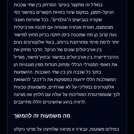
במודל זה מתקצר בעיקר המרחק בין שתי שכבות
הניקל–חמצן, במקום שינוי בזוויות הקשרים במישור כפי
שקורה בגבישים ה׳גולמיים׳. ככל שהרווח האנכי
מצטמצם, חגורת אנרגיה שטוחה עם תכונה אורביטלית
חזקה בכיוון מחוץ למישור (מה שמכונה כיס γ) נעה קרוב
יותר לרמת פרמי ומתרחבת ברוחב, בעוד אלקטרונים נעים
בין אורביטלים שונים של הניקל. הדבר מחזק את
ההיברידיזציה בין אורביטלים במישור ובחוץ־מישור, מגדיל
את האופי המטרלי הכללי ומחזק תנודות ספין מגנטיות הן
בתוך כל שכבה והן בין שתי השכבות. ההשפעות
המשולבות הללו ידועות כמספקות את ה׳דבק׳ להשוואת
אלקטרונים במוליכי-על לא שגרתיים, ומשמעותן טבעית
לכך שטמפרטורת המוליכות-על עולה עם הלחץ ואז מגיעה
לרוויה ברגע שהשינויים הללו מתייצבים.
מה משמעות זה להמשך
במילים פשוטות, עבודה זו מראה שלחיצה על סרטי ניקלט