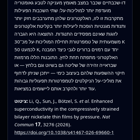
דו-שכבתיים שכבר במצב מאומץ מעניקה לטבע גאומטריה
מועדפת יותר למוליכות-על: שתי השכבות הפעילות
מתקרבות זו לזו, האלקטרונים שלהן מתערבבים חזק יותר
ותנודות מגנטיות הופכות ליעילות יותר בקליטת אלקטרונים
לזוגות שאינם מפסידים התנגדות. התוצאה היא הגברה
משמעותית של טמפרטורת תחילת המוליכות-על מכ־30 K
לכמעט 50 K, יחד עם רמזים ברורים לגבי כיצד המבנה
האלקטרוני מתפתח תחת לחץ. התובנות הללו מרמזות
שבראייה זהירה של שליטה גם בשיוט וגם בלחץ — או
חיקוי ההשפעות שלהם בעיצוב כימי — ייתכן שניתן לדחוף
את מוליכי-על הניקלטים לטמפרטורות תפעוליות גבוהות
עוד יותר ולהקרב אותם ליישומים במציאות.
Enhanced
et al.
Li, Q., Sun, J., Bötzel, S.
ציטוט:
superconductivity in the compressively strained
bilayer nickelate thin films by pressure.
Nat
Commun
17
, 3276 (2026).
https://doi.org/10.1038/s41467-026-69660-1