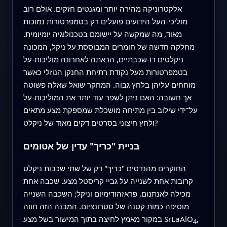
אלקטרוניקה מהירה יותר ומגנטים חזקים. אולם רוב
מוליכי-העל הידועים פועלים רק בטמפרטורות נמוכות
מאוד, מה שמקשה על יישומם בטכנולוגיה יומיומית.
מחלקה חדשה של חומרים המבוססת על ניקל, המכונה
ניקלטים דו-שכבתיים, הראתה לאחרונה מוליכות-על
בטמפרטורות מעל נקודת רתיחת החנקן הנוזלי כאשר
מוחחים עליהן בלחץ גבוה. המחקר שואל שאלה פשוטה
אך חשובה: האם ניתן לשפר עוד יותר את המוליכות-על
על־ידי שילוב בין מתיחה מושכלת שמספקת מצע מתאים
ולחץ חיצוני בסרטים דקים מאוד של ניקלט?
בניית "כריך" עדין של אטומים
החוקרים מהנדסים "כריך" דק של שתי שכבות ניקלט
קרובות אחת לשנייה על גביי קריסטל מצע. שכבה אחת
מכילה לאנתנום, פראזהודימיום וניקל; השכבה השנייה
מוסיפה כמות קטנה של סטרונציום. המבנה הזה חווה
,
במקור מאמץ לחיצה בתוך המישור בשל מצע SrLaAlO
4