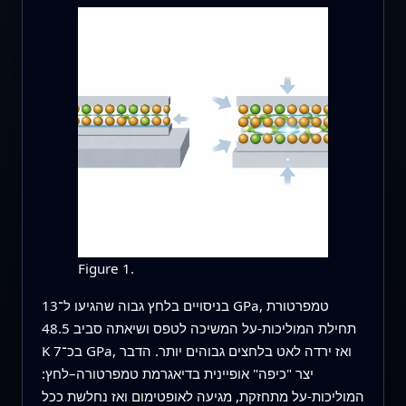
Figure 1.
בניסויים בלחץ גבוה שהגיעו ל־13 GPa, טמפרטורת
תחילת המוליכות-על המשיכה לטפס ושיאתה סביב 48.5
K בכ־7 GPa, ואז ירדה לאט בלחצים גבוהים יותר. הדבר
יצר "כיפה" אופיינית בדיאגרמת טמפרטורה–לחץ:
המוליכות-על מתחזקת, מגיעה לאופטימום ואז נחלשת ככל