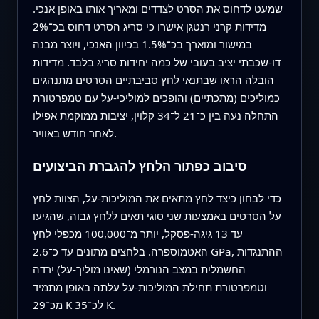
שמעט לדחוס את הסרט לצדדים ומאריך אותו באופן אנכי.
מדידות קרני רנטגן אישרו כי סריג הסרט דחוס בכ־2%
במישור ומוארך בכ־1.5% בכיוון האנכי, ויוצר מבנה
דו-שכבתי יציב בעובי של כמה יחידות סריג בלבד. מדידות
הובלה הראו שבתנאי לחץ סביבתיים הסרטים מתנהגים
כמוליכים (מתכתיים) והופכים למוליכי-על עם טמפרטורת
התחלה נעה בין כ־21 ל־34 קלוין, יציבות ממוקמת אפילו
לאחר חודש באוויר.
סיבוב כפתור הלחץ להגברת הביצועים
כדי לבחון כיצד לחץ מתאים את המוליכות-על, הצוות לחץ
על הסרטים באמצעות שני סוגי תאים ללחץ גבוה, שהגיעו
עד 13 גיגה-פסקל, יותר מ־100,000 מכפלי לחץ
האטמוספרה. בלחצים מתונים עד כ־2.6 GPa, ההתנגדות
החשמלית במצב הנורמלי (שאינו מוליך-על) ירדה
וטמפרטורת תחילת המוליכות-על עלתה באופן מתמיד
מכ־29 K לכ־35 K.