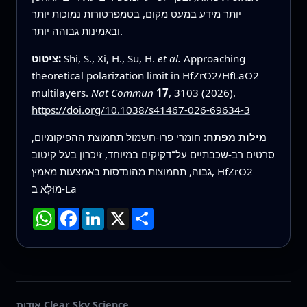
יותר מידע במעט מקום, בטמפרטורות נמוכות יותר
ובאמינות גבוהה יותר.
Approaching
et al.
Shi, S., Xi, H., Su, H.
ציטוט:
theoretical polarization limit in HfZrO2/HfLaO2
multilayers.
Nat Commun
17
, 3103 (2026).
https://doi.org/10.1038/s41467-026-69634-3
מילות מפתח:
חומרי פרו‑חשמול תחמוצת ההפיקומיום,
סרטים רב‑שכבתיים על־דקיקים במיוחד, זיכרון בעל קיטוב
גבוה, תחמוצות מהונדסות באמצעות מאמץ, HfZrO2
מוּלָּא ב‑La
שתף
X
LinkedIn
Facebook
WhatsApp
אודות Clear Sky Science