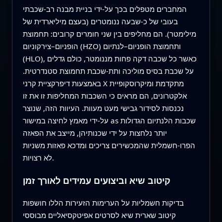
המחברים מטפלים בכך על‑ידי בניית מבנה רב‑שכבתי
בעובי של כ‑שבעה ננומטרים (בעצם מיליארדית של
מילימטר). הם מחליפים בין שני חומרים קרובים: תחמוצת
הופניום–צירקוניום (HZO) ותחמוצת הופניום–לנתיום
(HLO), כאשר כל שכבה דקה פחות מננומטר, כולם גדלים
על שכבת בסיס מוליכה ותת‑שכבת תחמוצת סטנדרטית.
באמצעות דיפרקציית קרני X מתקדמת ומיקרוסקופיית
אלקטרונים, הם מראים כי השכבות המחליפות זו את זו
נכנסות לסידור גבישי מעט מעוות. העיוות הזה, שנוצר
על‑ידי מאמץ לחיצה במישור as שכבות הלנתיום הגדולות
יותר נלחצות על ידי שכנותיהן, מייצב את הפאזה
הפרו‑חשמלית שהמכשירים צריכים ומדכא פאזות משניות
לא רצויות.
קיטוב שיא וביצועים עמידים לאורך זמן
בדיקות חשמליות על הערימות הזעירות הללו חושפות
קיטוב שארית שיא לסרטים אפיטקסיאליים מבוססי