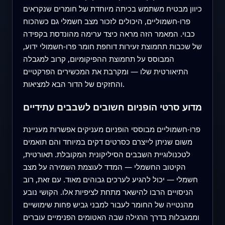
כיוון מבטיח משתמש בכיתה מיוחדת של חומרים שנקראים
פרו‑חשמוליים, היכולים לזכור מצב חשמלי גם כשהכוח
כבוי. המאמר הזה מראה כיצד ערימה מהונדסת בקפידה
של שכבות תחמוצת זעירות דוחפת חומר פרו‑חשמולי ידוע,
המבוסס על תחמוצת ההפיקומיום, קרוב למגבלה
התיאורטית שלו — ומקרבת את המכשירים הפרקטיים
והחזקים של הדור הבא למציאות.
מדוע סרטי הופניום חשובים לשבבים עתידיים
פרו‑חשמוליים מבוססי הופניום מעניקים אפשרות מעניינת
משום שניתן לייצרם כסרטים דקים במיוחד והם תואמים
לטכנולוגיית השבבים הסיליקונית המקובלת. תאורטית,
הקיטוב החשמלי — המדד לעוצמת השמירה על מצב
חשמלי — יכול להגיע לערכים גבוהים מאוד. עם זאת, רוב
הניסויים הרבו להישאר מתחת לציפיות אלו. הקושי נובע
מהנטייה של החומר לעבור למבני גביש פחות שימושיים
וממגבלות בדרך הרגילה שבה האטומים הפנימיים עוברים