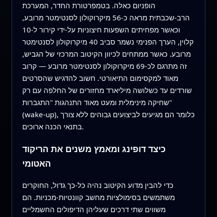
הופניום כאלה. בטמפרטורת החדר, המערכת
הרב‑שכבתית מראה כ‑56 מיקרוקולון לסנטימטר מרובע,
וכאשר מפחיתים השפעות חיצוניות על‑ידי קירור ל‑10
קלוין, הערך הפנימי נשמר סביב 40 מיקרוקולון לסנטימטר
מרובע. כאשר ממתחים לכיוון הקיטוב המרכזי של הגביש,
זה מתרגם לכ‑69 מיקרוקולון לסנטימטר מרובע — קרוב
מאוד למקסימום התיאורטי. חשוב להדגיש שהסרטים
שורדים עד כשלושה מיליארד מחזורים של החלפה עם רק
שחיקה מינימלית ומעט מאוד התנהגות "התגברות"
(wake‑up), כלומר הם מגיעים לביצועים גבוהים ללא צורך
בתנאי הכנה ארוכים.
כיצד דופינג ומאמץ משנים את הריקוד
האטומי
כדי להבין מדוע הקיטוב נהיה כל‑כך גדול, החוקרים
משתמשים בסימולציות מחשב קוונטיות‑מכניות. הם
משווים שתי דרכים שעליהן הדיפולים החשמליים