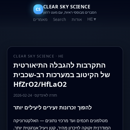
CLEAR SKY SCIENCE
CS
הסברים מבוססי ראיות, עם מעט ז'רגון
אודות
Search
מאמרים
HE
▼
CLEAR SKY SCIENCE · HE
התקרבות להגבלה התיאורטית
של הקיטוב במערכות רב‑שכבית
HfZrO2/HfLaO2
חזרה לאינדקס
·
2026-02-24
להפוך זכרונות זעירים ליעילים יותר
מטלפונים חכמים ועד מרכזי נתונים — האלקטרוניקה
המודרנית זקוקה לזיכרון מהיר, קטן ויעיל אנרגטית יותר.