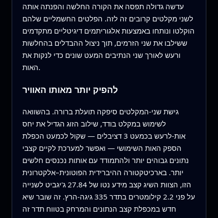
עדשה גדולה תפסה את הקורה החלשה והפנתה אותה
לשני מקלטים קרובים זה לזה. הפלטים החשמליים שלהם
הוקלטו ונותחו באמצעות אלגוריתמים דיגיטליים מתקדמים
ששילבו את שני הזרמים, תוך ניצול ההבדלים בהחלשות
ורעש לאורך שני הנתיבים המעט שונים כדי לנקות את
האות.
להפיק יותר מאותו האוויר
גישת שני‑המקלטים סיפקה תועלת ברורה. בהשוואה
לשימוש במקלט בודד, שילוב הזוג הגדיל את יחס
אות‑לרעש בכמעט 3 דציבלים — שקול לכמעט הכפלת
הספק האות השימושי — ואפשר למערכת לקיים קצבי
נתונים גבוהים יותר ולהתמודד עם אותות נכנסים חלשים
יותר. בארכיטקטורה ההיברידית הפוטונית–אלקטרונית
הזו, הצוות השיג קצב מידע נטו של 27.84 ג'יגביט לשנייה
על פני 2.2 קילומטרים בתדר 335 גיגה‑הרץ. זה שובר שיא
חדש במכפלת קצב הנתונים והמרחק בטווח תדר זה