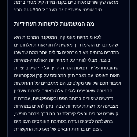
ומראה שקישורים אלחוטיים בקנה מידה קילומטרי ברמת
סיב אופטי אפשריים גם מעבר ל‑300 גיגה‑הרץ.
מה המשמעות לרשתות העתידיות
ללא מומחיות מעמיקה, המסקנה המרכזית היא
שהמחברים הדגימו דרך מעשית לדחוף אותות אלחוטיים
בתדרים גבוהים מאוד מרחקים גדולים יותר ממה שחשבו
בעבר, מבלי לוותר על המהירויות האולטרה‑מהירות
שהובטחו על ידי רצועות הטרה‑הרץ. על ידי שילוב יצירת
האות האופטי עם מגבר חזק המבוסס על קרן אלקטרונים
ועיבוד חכם של שני מקלטים, הם מתגברים על ההחלשות
החמורה שאופיינית לגלים אלה באוויר. למרות שעדיין
נדרשים שיפורים ברוחב הפס ובקומפקטיות, עבודה זו
מצביעה על רשתות עתידיות שבהן ניתן להקים במהירות
קישורים ארוכים ובעלי קיבולת גבוהה דרך מרחב חופשי,
בהשלמה לסיבים ועזרה בסחיבת העומסים העצומים
הצפויים בדורות הבאים של מערכות התקשורת.