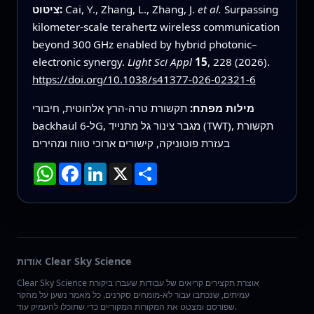
Surpassing
et al.
Cai, Y., Zhang, L., Zhang, J.
ציטוט:
kilometer-scale terahertz wireless communication
beyond 300 GHz enabled by hybrid photonic–
electronic synergy.
Light Sci Appl
15
, 228 (2026).
https://doi.org/10.1038/s41377-026-02321-6
מילות מפתח:
תקשורת טרה‑הרץ אלחוטית, חיבורי
backhaul ל‑6G, מגבר צינור גל מתנייד (TWT), תקשורת
בעזרת פוטוניקה, קישורים ארוכי טווח ומהירים
שתף
X
LinkedIn
Facebook
WhatsApp
אודות Clear Sky Science
Clear Sky Science אוצרת תקצירים קריאים של עבודות שעברו ביקורת
עמיתים, שנכתבו עבור לא-מומחים סקרנים. כל מאמר נשען על מחקר
שפורסם ומצטט את המקורות המקוריים כדי שתוכלו להעמיק עוד.