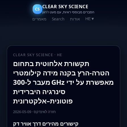
CLEAR SKY SCIENCE
CS
הסברים מבוססי ראיות, עם מעט ז'רגון
אודות
Search
מאמרים
HE
▼
CLEAR SKY SCIENCE · HE
תקשורת אלחוטית בתחום
הטרה‑הרץ בקנה מידה קילומטרי
מעבר ל‑300 GHz מאפשרת על ידי
סינרגיה היברידית
פוטונית–אלקטרונית
חזרה לאינדקס
·
2026-05-09
קישורים מהירים דרך אוויר דק