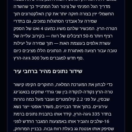
מדריך הגל הפנימי של צינור הגל המתנייד כך שהשדה
החשמלי יזין בצורה חזקה יותר את קרן האלקטרונים תוך
שמירה על אובדני הסתגלות נמוכים, גם בתדרי
הטרה‑הרץ. המכשיר שלהם משיג כמעט 4 ואט של הספק
רציף ויותר מ‑50 דציבלים של רווח — בקירוב עלייה של
עשרת אלפים בעוצמת האות — תוך שמירה על יעילות
טובה עבור רצועה מאתגרת זו. הנתונים הללו מציבים כיום
סף חדש למגברים מעל 300 גיגה‑הרץ.
שידור נתונים מהיר ברחבי עיר
כדי לבחון את המערכת המלאה, החוקרים הקימו קישור
טרה‑הרץ נקודה‑לנקודה בין שני גורדי שחקים בנאנג'ינג
שבסין, על פני 2.2 קילומטרים ועובר מעל כמה נהרות
עירוניים. בתוך אחד הבניינים, משדר אופטי ייצר נשא
בתדר 335 גיגה‑הרץ, קידד אותו בתבנית נתונים ברמת
16‑שלבים והגביר אותו באמצעות המגבר החדש לפני
שסיפק אותו אנטנת גג בעלת רווח גבוה. בבניין המרוחק,