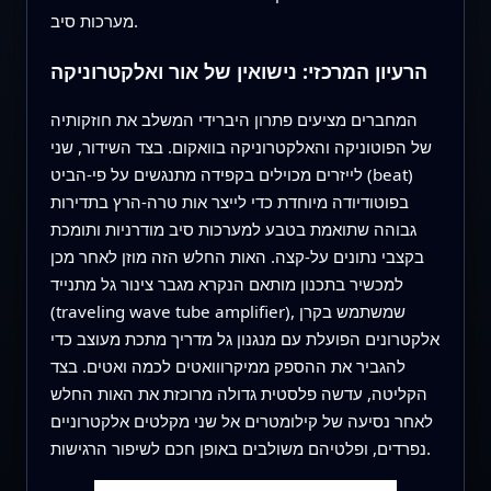
מערכות סיב.
הרעיון המרכזי: נישואין של אור ואלקטרוניקה
המחברים מציעים פתרון היברידי המשלב את חוזקותיה
של הפוטוניקה והאלקטרוניקה בוואקום. בצד השידור, שני
לייזרים מכוילים בקפידה מתנגשים על פי‑הביט (beat)
בפוטודיודה מיוחדת כדי לייצר אות טרה‑הרץ בתדירות
גבוהה שתואמת בטבע למערכות סיב מודרניות ותומכת
בקצבי נתונים על‑קצה. האות החלש הזה מוזן לאחר מכן
למכשיר בתכנון מותאם הנקרא מגבר צינור גל מתנייד
(traveling wave tube amplifier), שמשתמש בקרן
אלקטרונים הפועלת עם מנגנון גל מדריך מתכת מעוצב כדי
להגביר את ההספק ממיקרווואטים לכמה ואטים. בצד
הקליטה, עדשה פלסטית גדולה מרוכזת את האות החלש
לאחר נסיעה של קילומטרים אל שני מקלטים אלקטרוניים
נפרדים, ופלטיהם משולבים באופן חכם לשיפור הרגישות.