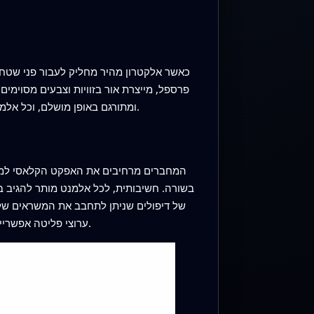
כאשר אלקטרון מהיר מחליק לעבור פני שטח 
פרספל, מייצרת אור בזוויות וצבעים מסוימי
ומתורגם באופן מושלם, וכל אלמנט מגיב באופן זהה. בתנאים פשוטים אלו, מורשות רק מספר זוויות פליטה, והתבנית אינה ניתנת לשינוי לאחר ייצור החריץ.
המחברים מרחיבים את האפקט הקלאסי למשהו
בשורה. חשיבותית, לכל אלמנט מותר להגיב ב
של דיפולים שניתן לתחבב את המשראים שלהם
ערוצי פליטה אפשריים. כל הרמוניה בתבנית הדיפולים תואמת לזווית פליטה מותרת נפרדת, כך ששינוי התבנית בוחר אילו זוויות האור ייצא מהן.