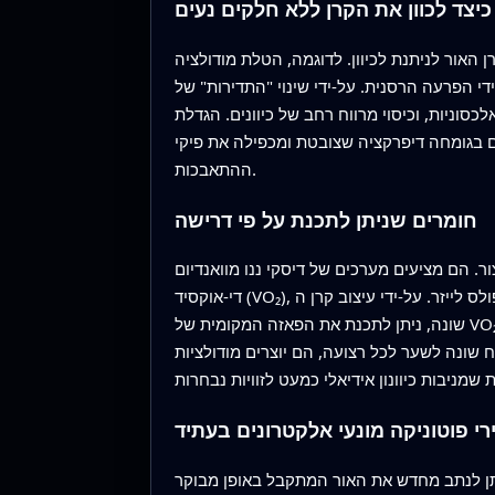
כיצד לכוון את הקרן ללא חלקים נעים
האור לניתנת לכיוון. לדוגמה, הטלת מודולציה
וכאים על-ידי הפרעה הרסנית. על-ידי שינוי "התדירות" של
סוניות, וכיסוי מרווח רחב של כיוונים. הגדלת
ם בגומחה דיפרקציה שצובטת ומכפילה את פיקי
ההתאבכות.
חומרים שניתן לתכנת על פי דרישה
. הם מציעים מערכים של דיסקי ננו מוואנדיום
די-אוקסיד (VO₂), חומר שמתגלה בין מצב מבודד למצב מתכתי כאשר מחממים אותו בעזרת פולס לייזר. על-ידי עיצוב קרן ה-pump כך שכל דיסק יקבל מנה אנרגטית
שונה, ניתן לתכנת את הפאזה המקומית של VO₂ ובכך את הקוטביות שלו לאורך המערך, ולחרוט את פרופיל הדיפול הרצוי המכוון את האור הפלוט. הם גם בוחנים
 שונה לשער לכל רצועה, הם יוצרים מודולציות
י פוטוניקה מונעי אלקטרונים בעתיד
יתן לנתב מחדש את האור המתקבל באופן מבוקר