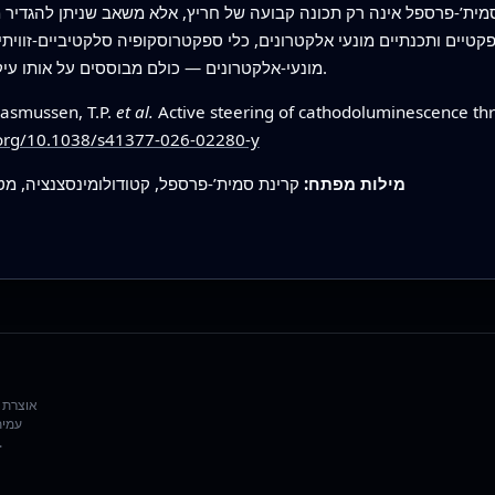
סמית’-פרספל אינה רק תכונה קבועה של חריץ, אלא משאב שניתן להגדיר מח
טיים ותכנתיים מונעי אלקטרונים, כלי ספקטרוסקופיה סלקטיביים-זוויתיים
מונעי-אלקטרונים — כולם מבוססים על אותו עיקרון של עיצוב הפליטה דרך מערכי ננו מותאמים.
 Rasmussen, T.P.
et al.
Active steering of cathodoluminescence thr
i.org/10.1038/s41377-026-02280-y
מילות מפתח:
קרינת סמית’-פרספל, קטודולומינסצנציה, מטאס
עמית
שפורסם ומצטט את המקורות המקוריים כדי 