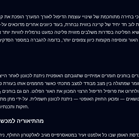
 בחירה מתוחכמת של שינויי עוצמת הדיפול לאורך המערך הופכת את קרן 
על פני 51 אלמנטים מייצרת לוב חד יחיד של קרינה בזווית נבחרת, בעוד כיוונים אחרים מד
יא הפליטה בסדרות משלבים מזווית פליטה כמעט נורמלית לזוויות יותר אלכ
ור ומוסיפה מקומות כיוון צפופים יותר, בדומה להגברה במספר הסדקי
ם בוחנים חומרים אמיתיים שתגובתם האופטית ניתנת לכוונון לאחר הייצור
ושאים — ומכאן החוזק האופטי — ניתנת לכוונון חשמלית. על-ידי מתן מתח
חזקות ותכנתיות שמניבות כיוונון אידיאלי כמעט לזוויות נבחרות.
מהתיאוריה למכשיר
נדסת האופן שבו כל אלמנט זעיר במטאסרפייס מגיב לאלקטרון החולף, נ