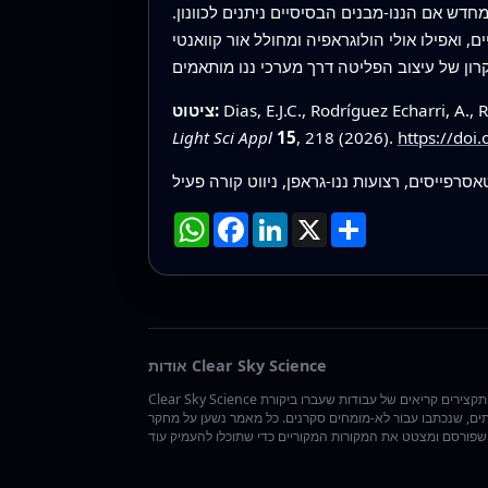
דש אם הננו-מבנים הבסיסיים ניתנים לכוונון.
, ואפילו אולי הולוגראפיה ומחולל אור קוואנטי
Dias, E.J.C., Rodríguez Echarri, A.,
ציטוט:
Light Sci Appl
15
, 218 (2026).
https://do
רפייסים, רצועות ננו-גראפן, ניווט קורה פעיל
שתף
X
LinkedIn
Facebook
WhatsApp
אודות Clear Sky Science
Clear Sky Science אוצרת תקצירים קריאים של עבודות שעברו ביקורת
ים, שנכתבו עבור לא-מומחים סקרנים. כל מאמר נשען על מחקר
שתוכלו להעמיק עוד.