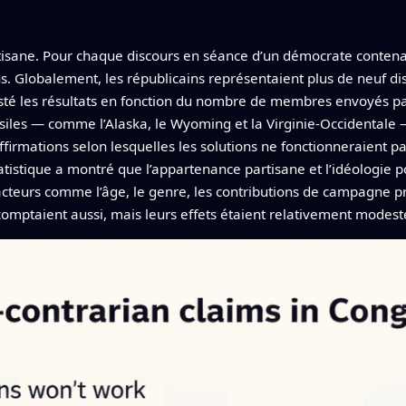
rtisane. Pour chaque discours en séance d’un démocrate contenan
. Globalement, les républicains représentaient plus de neuf dis
justé les résultats en fonction du nombre de membres envoyés p
ssiles — comme l’Alaska, le Wyoming et la Virginie-Occidental
affirmations selon lesquelles les solutions ne fonctionneraient p
tistique a montré que l’appartenance partisane et l’idéologie po
facteurs comme l’âge, le genre, les contributions de campagne p
r comptaient aussi, mais leurs effets étaient relativement modest