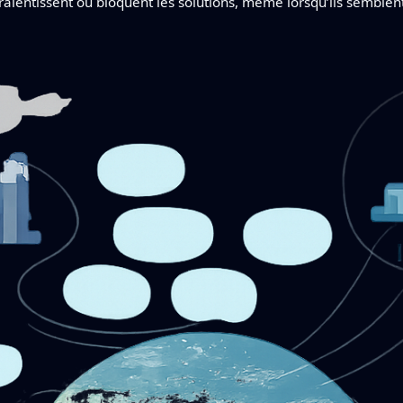
 ralentissent ou bloquent les solutions, même lorsqu’ils semble