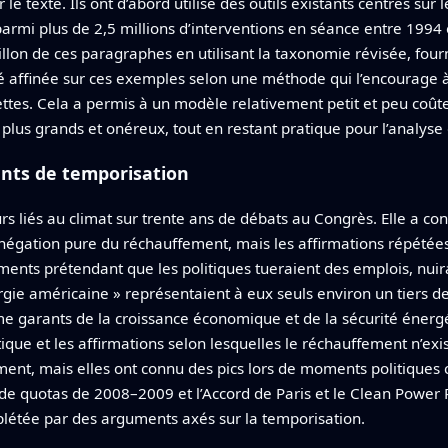
le texte. Ils ont d’abord utilisé des outils existants centrés sur
rmi plus de 2,5 millions d’interventions en séance entre 1994
lon de ces paragraphes en utilisant la taxonomie révisée, four
été affinée sur ces exemples selon une méthode qui l’encourage à
ttes. Cela a permis à un modèle relativement petit et peu coû
lus grands et onéreux, tout en restant pratique pour l’analyse d
nts de temporisation
ours liés au climat sur trente ans de débats au Congrès. Elle a 
a négation pure du réchauffement, mais les affirmations répétées
uments prétendant que les politiques tueraient des emplois, nui
rgie américaine » représentaient à eux seuls environ un tiers de
e garants de la croissance économique et de la sécurité énerg
ique et les affirmations selon lesquelles le réchauffement n’exis
t, mais elles ont connu des pics lors de moments politiques cl
de quotas de 2008–2009 et l’Accord de Paris et le Clean Power P
mplétée par des arguments axés sur la temporisation.