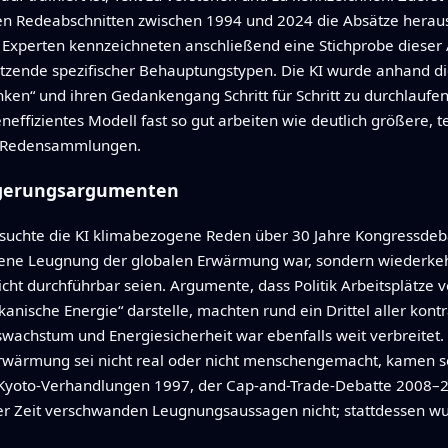
en Redeabschnitten zwischen 1994 und 2024 die Absätze heraus
Experten kennzeichneten anschließend eine Stichprobe dieser
tzende spezifischer Behauptungstypen. Die KI wurde anhand dies
enken“ und ihren Gedankengang Schritt für Schritt zu durchlaufen
eneffizientes Modell fast so gut arbeiten wie deutlich größere,
e Redensammlungen.
ögerungsargumenten
uchte die KI klimabezogene Reden über 30 Jahre Kongressdebatte
offene Leugnung der globalen Erwärmung war, sondern wieder
t durchführbar seien. Argumente, dass Politik Arbeitsplätze v
kanische Energie“ darstelle, machten rund ein Drittel aller kont
swachstum und Energiesicherheit war ebenfalls weit verbreitet. 
ärmung sei nicht real oder nicht menschengemacht, kamen selt
 Kyoto-Verhandlungen 1997, der Cap-and-Trade-Debatte 2008
r Zeit verschwanden Leugnungsaussagen nicht; stattdessen wu