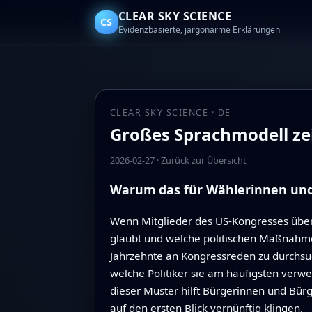
CLEAR SKY SCIENCE
CS
Evidenzbasierte, jargonarme Erklärungen
CLEAR SKY SCIENCE · DE
Großes Sprachmodell ze
2026-02-27
·
Zurück zur Übersicht
Warum das für Wählerinnen und 
Wenn Mitglieder des US-Kongresses über 
glaubt und welche politischen Maßnahmen
Jahrzehnte an Kongressreden zu durchsuch
welche Politiker sie am häufigsten verw
dieser Muster hilft Bürgerinnen und Bür
auf den ersten Blick vernünftig klingen.