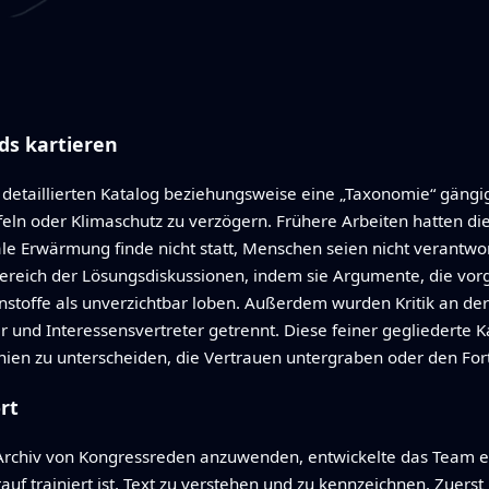
ds kartieren
etaillierten Katalog beziehungsweise eine „Taxonomie“ gängig
feln oder Klimaschutz zu verzögern. Frühere Arbeiten hatten di
le Erwärmung finde nicht statt, Menschen seien nicht verantwor
Bereich der Lösungsdiskussionen, indem sie Argumente, die vor
nnstoffe als unverzichtbar loben. Außerdem wurden Kritik an der
r und Interessensvertreter getrennt. Diese feiner gegliederte Ka
ien zu unterscheiden, die Vertrauen untergraben oder den Forts
rt
Archiv von Kongressreden anzuwenden, entwickelte das Team 
auf trainiert ist, Text zu verstehen und zu kennzeichnen. Zuerst