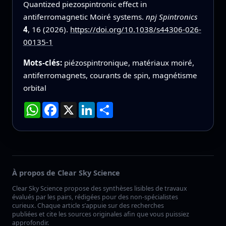
Quantized piezospintronic effect in
antiferromagnetic Moiré systems.
npj Spintronics
4
, 16 (2026).
https://doi.org/10.1038/s44306-026-
00135-1
Mots-clés:
piézospintronique, matériaux moiré,
antiferromagnets, courants de spin, magnétisme
orbital
WhatsApp
Facebook
X
LinkedIn
Partager
À propos de Clear Sky Science
Clear Sky Science propose des synthèses lisibles de travaux
évalués par les pairs, rédigées pour des non-spécialistes
curieux. Chaque article s’appuie sur des recherches
publiées et cite les sources originales afin que vous puissiez
approfondir.