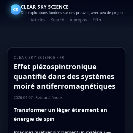
CLEAR SKY SCIENCE
CS
Des explications fondées sur des preuves, avec peu de jargon
Articles
Search
À propos
FR
▼
CLEAR SKY SCIENCE · FR
Effet piézospintronique
quantifié dans des systèmes
moiré antiferromagnétiques
2026-04-07
·
Retour à l’index
Transformer un léger étirement en
énergie de spin
Imaginez qu’étirer simplement un matériau —