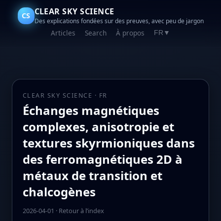
CLEAR SKY SCIENCE
CS
Des explications fondées sur des preuves, avec peu de jargon
Articles
Search
À propos
FR
▼
CLEAR SKY SCIENCE · FR
Échanges magnétiques
complexes, anisotropie et
textures skyrmioniques dans
des ferromagnétiques 2D à
métaux de transition et
chalcogènes
2026-04-01
·
Retour à l’index