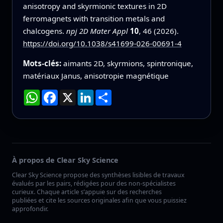
anisotropy and skyrmionic textures in 2D
ferromagnets with transition metals and
chalcogens.
npj 2D Mater Appl
10
, 46 (2026).
https://doi.org/10.1038/s41699-026-00691-4
Mots-clés:
aimants 2D, skyrmions, spintronique,
matériaux Janus, anisotropie magnétique
WhatsApp
Facebook
X
LinkedIn
Partager
À propos de Clear Sky Science
Clear Sky Science propose des synthèses lisibles de travaux
évalués par les pairs, rédigées pour des non-spécialistes
curieux. Chaque article s’appuie sur des recherches
publiées et cite les sources originales afin que vous puissiez
approfondir.