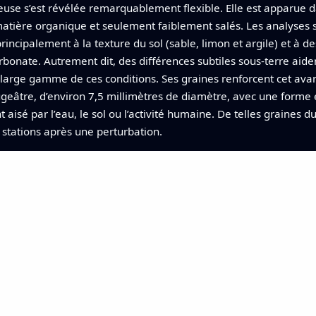
use s’est révélée remarquablement flexible. Elle est apparue da
atière organique et seulement faiblement salés. Les analyses st
ncipalement à la texture du sol (sable, limon et argile) et à de
rbonate. Autrement dit, des différences subtiles sous‑terre aid
large gamme de ces conditions. Ses graines renforcent cet avant
ougeâtre, d’environ 7,5 millimètres de diamètre, avec une forme
sé par l’eau, le sol ou l’activité humaine. De telles graines d
 stations après une perturbation.