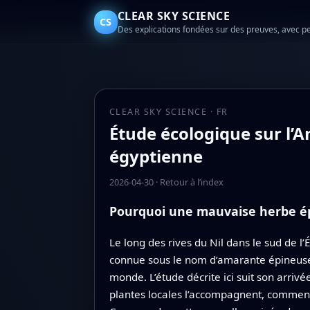
CLEAR SKY SCIENCE
CS
Des explications fondées sur des preuves, avec p
CLEAR SKY SCIENCE · FR
Étude écologique sur l’A
égyptienne
2026-04-30
·
Retour à l’index
Pourquoi une mauvaise herbe ép
Le long des rives du Nil dans le sud de 
connue sous le nom d’amarante épineuse, 
monde. L’étude décrite ici suit son arriv
plantes locales l’accompagnent, comment 