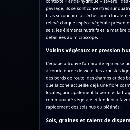
contexte « aride‑hydrique » sévère : des
paysage, ils se sont concentrés sur quat
bras secondaire asséché connu localement
relevé chaque espèce végétale présente e
sels, les éléments nutritifs et la matiè
détaillées au microscope.
Voisins végétaux et pression h
L’équipe a trouvé l’amarante épineuse po
à courte durée de vie et les arbustes lig
des bords de route, des champs et des 
que la zone accueille déjà une flore cosm
locales, principalement la perte et la fra
communauté végétale et tendent à favor
rapidement des sols nus ou piétinés.
Sols, graines et talent de disper