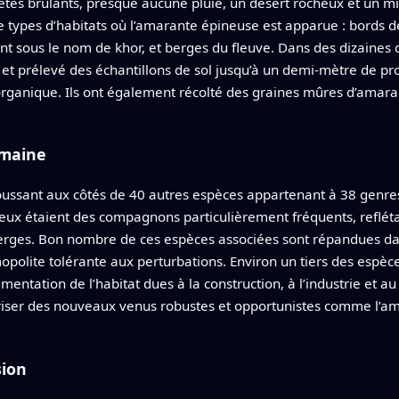
 étés brûlants, presque aucune pluie, un désert rocheux et un mi
re types d’habitats où l’amarante épineuse est apparue : bords 
 sous le nom de khor, et berges du fleuve. Dans des dizaines de
t prélevé des échantillons de sol jusqu’à un demi‑mètre de pro
re organique. Ils ont également récolté des graines mûres d’ama
umaine
ussant aux côtés de 40 autres espèces appartenant à 38 genres 
neux étaient des compagnons particulièrement fréquents, reflétan
berges. Bon nombre de ces espèces associées sont répandues da
opolite tolérante aux perturbations. Environ un tiers des espèc
gmentation de l’habitat dues à la construction, à l’industrie et au
iser des nouveaux venus robustes et opportunistes comme l’am
sion