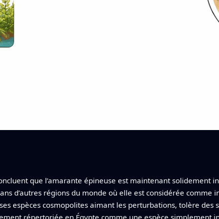
concluent que l’amarante épineuse est maintenant solidement in
 d’autres régions du monde où elle est considérée comme inva
es espèces cosmopolites aimant les perturbations, tolère des so
ciellement répertoriée en Égypte comme une espèce simplement i