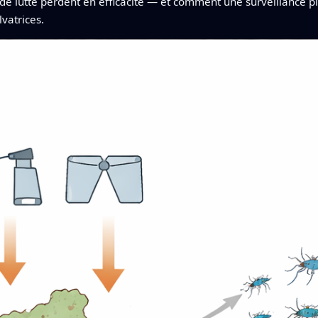
 de lutte perdent en efficacité — et comment une surveillance plu
lvatrices.