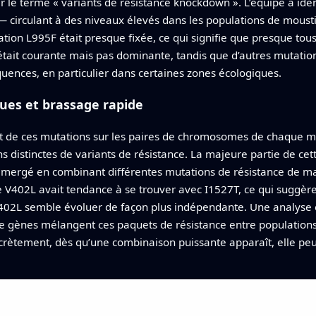
par le terme « variants de résistance knockdown ». L’équipe a i
 circulant à des niveaux élevés dans les populations de moust
tion L995F était presque fixée, ce qui signifie que presque tou
 était courante mais pas dominante, tandis que d’autres mutat
uences, en particulier dans certaines zones écologiques.
ues et brassage rapide
 de ces mutations sur les paires de chromosomes de chaque mou
 distinctes de variants de résistance. La majeure partie de cet
émergé en combinant différentes mutations de résistance de man
e V402L avait tendance à se trouver avec I1527T, ce qui suggère
V402L semble évoluer de façon plus indépendante. Une analyse
de gènes mélangent ces paquets de résistance entre populations
crètement, dès qu’une combinaison puissante apparaît, elle peu