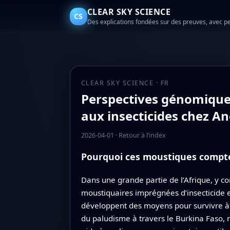
CLEAR SKY SCIENCE
CS
Des explications fondées sur des preuves, avec p
CLEAR SKY SCIENCE · FR
Perspectives génomiques 
aux insecticides chez A
2026-04-01
·
Retour à l’index
Pourquoi ces moustiques compt
Dans une grande partie de l’Afrique, y co
moustiquaires imprégnées d’insecticide et
développent des moyens pour survivre à 
du paludisme à travers le Burkina Faso,