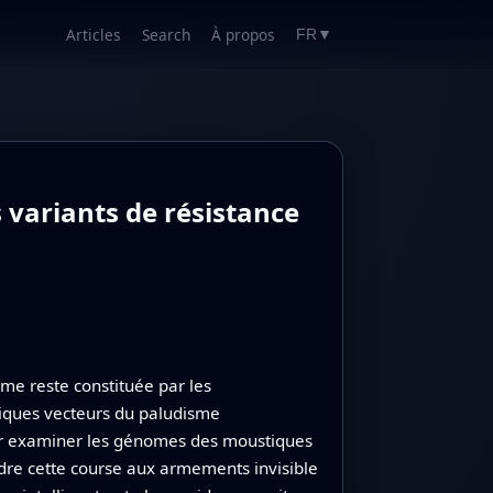
Articles
Search
À propos
FR
▼
 variants de résistance
sme reste constituée par les
stiques vecteurs du paludisme
our examiner les génomes des moustiques
dre cette course aux armements invisible