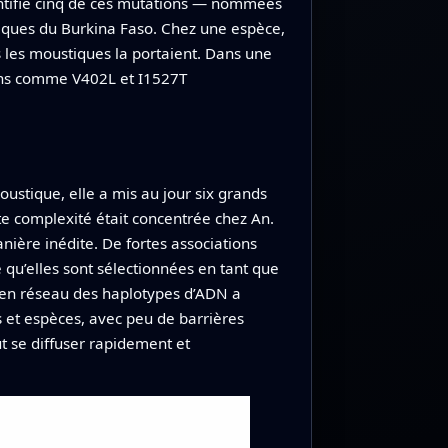
dentifié cinq de ces mutations — nommées
iques du Burkina Faso. Chez une espèce,
s les moustiques la portaient. Dans une
ions comme V402L et I1527T
stique, elle a mis au jour six grands
te complexité était concentrée chez An.
ière inédite. De fortes associations
 qu’elles sont sélectionnées en tant que
 en réseau des haplotypes d’ADN a
 et espèces, avec peu de barrières
t se diffuser rapidement et