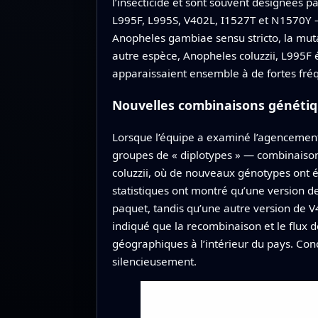
l’insecticide et sont souvent désignées 
L995F, L995S, V402L, I1527T et N1570Y —
Anopheles gambiae sensu stricto, la muta
autre espèce, Anopheles coluzzii, L995F
apparaissaient ensemble à de fortes fréq
Nouvelles combinaisons génétiq
Lorsque l’équipe a examiné l’agencement
groupes de « diplotypes » — combinaisons
coluzzii, où de nouveaux génotypes ont 
statistiques ont montré qu’une version d
paquet, tandis qu’une autre version de 
indiqué que la recombinaison et le flux 
géographiques à l’intérieur du pays. Con
silencieusement.