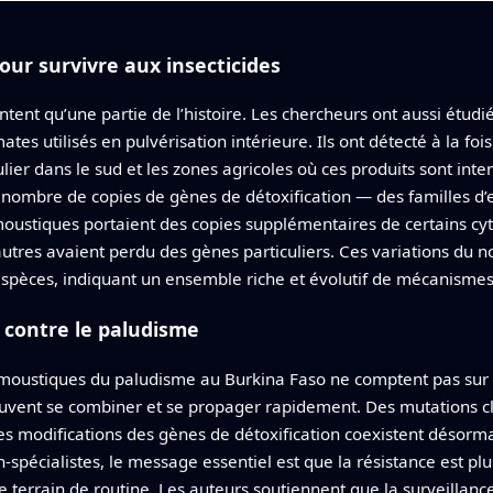
our survivre aux insecticides
ntent qu’une partie de l’histoire. Les chercheurs ont aussi étudi
es utilisés en pulvérisation intérieure. Ils ont détecté à la fo
ier dans le sud et les zones agricoles où ces produits sont inten
nombre de copies de gènes de détoxification — des familles d’
moustiques portaient des copies supplémentaires de certains cy
’autres avaient perdu des gènes particuliers. Ces variations du 
es espèces, indiquant un ensemble riche et évolutif de mécanisme
e contre le paludisme
 moustiques du paludisme au Burkina Faso ne comptent pas sur
euvent se combiner et se propager rapidement. Des mutations cl
 des modifications des gènes de détoxification coexistent désor
spécialistes, le message essentiel est que la résistance est p
e terrain de routine. Les auteurs soutiennent que la surveillan