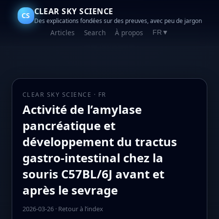
CLEAR SKY SCIENCE
CS
Des explications fondées sur des preuves, avec peu de jargon
Articles
Search
À propos
FR
▼
CLEAR SKY SCIENCE · FR
Activité de l’amylase
pancréatique et
développement du tractus
gastro-intestinal chez la
souris C57BL/6J avant et
après le sevrage
2026-03-26
·
Retour à l’index