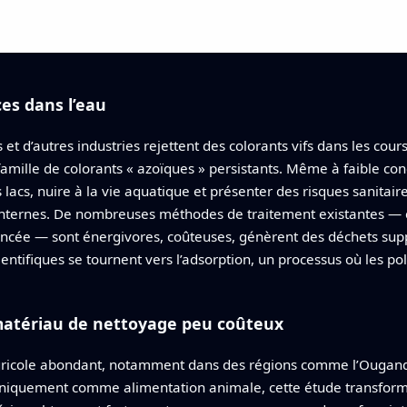
es dans l’eau
 et d’autres industries rejettent des colorants vifs dans les cour
famille de colorants « azoïques » persistants. Même à faible con
s lacs, nuire à la vie aquatique et présenter des risques sanitair
 internes. De nombreuses méthodes de traitement existantes — 
vancée — sont énergivores, coûteuses, génèrent des déchets sup
ntifiques se tournent vers l’adsorption, un processus où les poll
atériau de nettoyage peu coûteux
gricole abondant, notamment dans des régions comme l’Ougand
er uniquement comme alimentation animale, cette étude transform