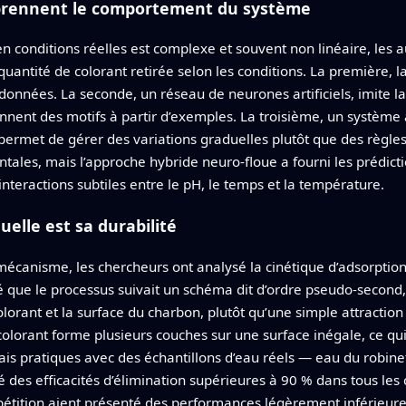
pprennent le comportement du système
 conditions réelles est complexe et souvent non linéaire, les a
quantité de colorant retirée selon les conditions. La première,
nnées. La seconde, un réseau de neurones artificiels, imite la
nent des motifs à partir d’exemples. La troisième, un système 
permet de gérer des variations graduelles plutôt que des règle
ales, mais l’approche hybride neuro‑floue a fourni les prédiction
s interactions subtiles entre le pH, le temps et la température.
uelle est sa durabilité
canisme, les chercheurs ont analysé la cinétique d’adsorption e
té que le processus suivait un schéma dit d’ordre pseudo‑second,
lorant et la surface du charbon, plutôt qu’une simple attraction 
olorant forme plusieurs couches sur une surface inégale, ce qui
ais pratiques avec des échantillons d’eau réels — eau du robin
ré des efficacités d’élimination supérieures à 90 % dans tous les
ition aient présenté des performances légèrement inférieures.