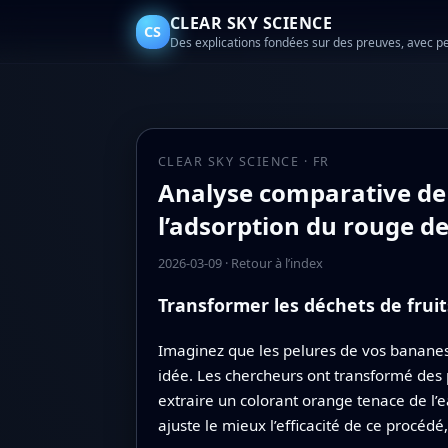
CLEAR SKY SCIENCE
CS
Des explications fondées sur des preuves, avec p
CLEAR SKY SCIENCE · FR
Analyse comparative de 
l’adsorption du rouge de
2026-03-09
·
Retour à l’index
Transformer les déchets de frui
Imaginez que les pelures de vos bananes 
idée. Les chercheurs ont transformé des 
extraire un colorant orange tenace de l’e
ajuste le mieux l’efficacité de ce procéd