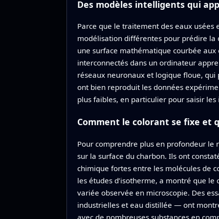
Des modèles intelligents qui a
Parce que le traitement des eaux usées en
modélisation différentes pour prédire la 
une surface mathématique courbée aux do
interconnectés dans un ordinateur appren
réseaux neuronaux et logique floue, qui 
ont bien reproduit les données expériment
plus faibles, en particulier pour saisir le
Comment le colorant se fixe et q
Pour comprendre plus en profondeur le mé
sur la surface du charbon. Ils ont consta
chimique fortes entre les molécules de co
les études d’isotherme, a montré que le c
variée observée en microscopie. Des ess
industrielles et eau distillée — ont mont
avec de nombreuses substances en compét