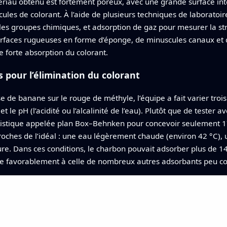
tériau obtenu est fortement poreux, avec une grande surface in
cules de colorant. À l’aide de plusieurs techniques de laboratoi
r les groupes chimiques, et adsorption de gaz pour mesurer la s
rfaces rugueuses en forme d’éponge, de minuscules canaux et d
e forte absorption du colorant.
s pour l’élimination du colorant
e de banane sur le rouge de méthyle, l’équipe a fait varier trois
et le pH (l’acidité ou l’alcalinité de l’eau). Plutôt que de teste
tatistique appelée plan Box–Behnken pour concevoir seulement 17
ns proches de l’idéal : une eau légèrement chaude (environ 42 °C)
re. Dans ces conditions, le charbon pouvait adsorber plus de
e favorablement à celle de nombreux autres adsorbants peu coût