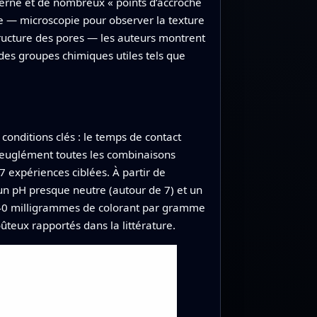
terne et de nombreux « points d’accroche
re — microscopie pour observer la texture
tructure des pores — les auteurs montrent
es groupes chimiques utiles tels que
 conditions clés : le temps de contact
r aveuglément toutes les combinaisons
 expériences ciblées. À partir de
, un pH presque neutre (autour de 7) et un
 140 milligrammes de colorant par gramme
eux rapportés dans la littérature.