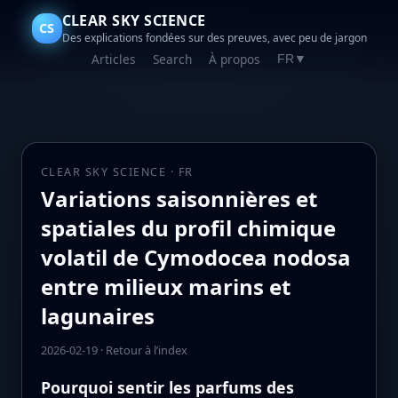
CLEAR SKY SCIENCE
CS
Des explications fondées sur des preuves, avec peu de jargon
Articles
Search
À propos
FR
▼
CLEAR SKY SCIENCE · FR
Variations saisonnières et
spatiales du profil chimique
volatil de Cymodocea nodosa
entre milieux marins et
lagunaires
2026-02-19
·
Retour à l’index
Pourquoi sentir les parfums des