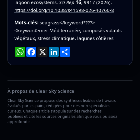
lagoon ecosystems.
Sci Rep
16
, 9917 (2026).
https://doi.org/10.1038/s41598-026-40760-8
Mots-clés:
seagrass</keyword*???>
<keyword>mer Méditerranée, composés volatils
végétaux, stress climatique, lagunes côtières
WhatsApp
Facebook
X
LinkedIn
Partager
À propos de Clear Sky Science
Clear Sky Science propose des synthèses lisibles de travaux
évalués par les pairs, rédigées pour des non-spécialistes
curieux. Chaque article s’appuie sur des recherches
publiées et cite les sources originales afin que vous puissiez
approfondir.