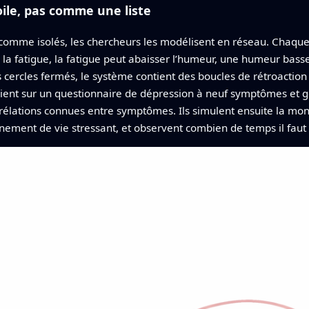
ile, pas comme une liste
comme isolés, les chercheurs les modélisent en réseau. Chaque
 fatigue, la fatigue peut abaisser l’humeur, une humeur basse p
 cercles fermés, le système contient des boucles de rétroaction —
puient sur un questionnaire de dépression à neuf symptômes et 
rrélations connues entre symptômes. Ils simulent ensuite la mo
nement de vie stressant, et observent combien de temps il faut