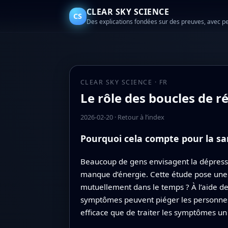
CLEAR SKY SCIENCE
CS
Des explications fondées sur des preuves, avec p
CLEAR SKY SCIENCE · FR
Le rôle des boucles de 
2026-02-20
·
Retour à l’index
Pourquoi cela compte pour la s
Beaucoup de gens envisagent la dépres
manque d’énergie. Cette étude pose une a
mutuellement dans le temps ? À l’aide de
symptômes peuvent piéger les personnes d
efficace que de traiter les symptômes un