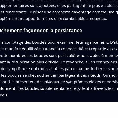
 supplémentaires sont ajoutées, elles partagent de plus en plu
t renforçants, le réseau se comporte davantage comme une gra
upplémentaire apporte moins de « combustible » nouveau.
auchement façonnent la persistance
ple comptage des boucles pour examiner leur agencement. D’abo
de manière équilibrée. Quand la connectivité est répartie ass
 de nombreuses boucles sont particulièrement aptes à mainte
ant la récupération plus difficile. En revanche, si les connexions
de symptômes sont moins stables parce que perturber ces hubs 
e les boucles se chevauchent en partageant des nœuds. Quand l
boucles présentent des niveaux de symptômes élevés et persis
fonnent : les boucles supplémentaires recyclent à travers le
eau.