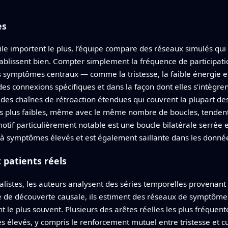
es
ile importent le plus, l’équipe compare des réseaux simulés qui
tablissent bien. Compter simplement la fréquence de particip
symptômes centraux — comme la tristesse, la faible énergie et 
des connexions spécifiques et dans la façon dont elles s’intègren
es chaînes de rétroaction étendues qui couvrent la plupart d
 plus faibles, même avec le même nombre de boucles, tendent à 
if particulièrement notable est une boucle bilatérale serrée ent
à symptômes élevés et est également saillante dans les données
t patients réels
réalistes, les auteurs analysent des séries temporelles provenant
e de découverte causale, ils estiment des réseaux de symptôme
t le plus souvent. Plusieurs des arêtes réelles les plus fréque
s élevés, y compris le renforcement mutuel entre tristesse et 