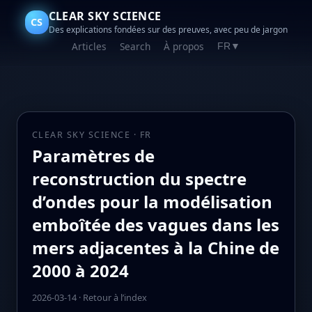
CLEAR SKY SCIENCE
CS
Des explications fondées sur des preuves, avec peu de jargon
Articles
Search
À propos
FR
▼
CLEAR SKY SCIENCE · FR
Paramètres de
reconstruction du spectre
d’ondes pour la modélisation
emboîtée des vagues dans les
mers adjacentes à la Chine de
2000 à 2024
2026-03-14
·
Retour à l’index