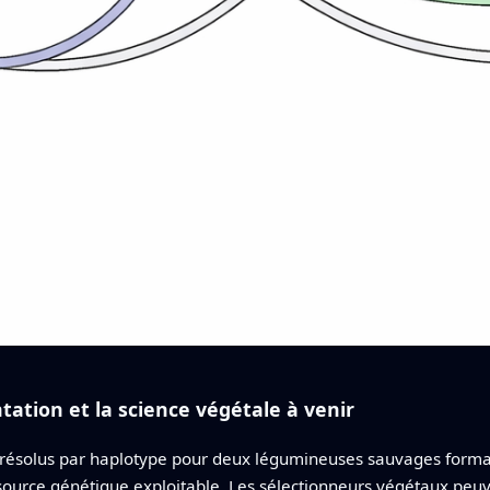
ntation et la science végétale à venir
résolus par haplotype pour deux légumineuses sauvages formant
source génétique exploitable. Les sélectionneurs végétaux peuv