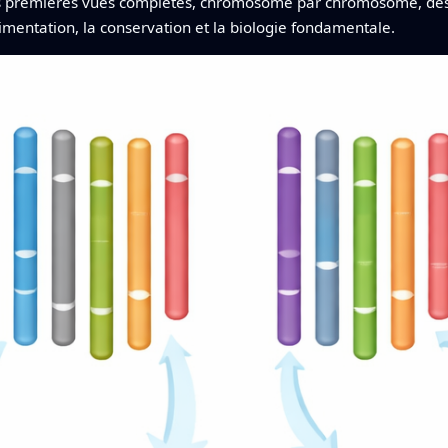
 les premières vues complètes, chromosome par chromosome, de
imentation, la conservation et la biologie fondamentale.