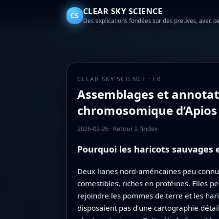
CLEAR SKY SCIENCE
CS
Des explications fondées sur des preuves, avec p
CLEAR SKY SCIENCE · FR
Assemblages et annotat
chromosomique d’Apios 
2026-02-26
·
Retour à l’index
Pourquoi les haricots sauvages
Deux lianes nord-américaines peu connue
comestibles, riches en protéines. Elles pe
rejoindre les pommes de terre et les haric
disposaient pas d’une cartographie détail