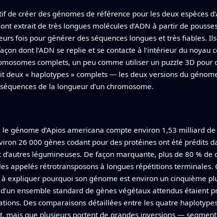
if de créer des génomes de référence pour les deux espèces d’
s ont extrait de très longues molécules d’ADN à partir de pousse
urs fois pour générer des séquences longues et très fiables. Il
on dont l’ADN se replie et se contacte à l’intérieur du noyau c
romosomes complets, un peu comme utiliser un puzzle 3D pour 
it deux « haplotypes » complets — les deux versions du génome 
 séquences de la longueur d’un chromosome.
 le génome d’Apios americana compte environ 1,53 milliard de l
Environ 26 000 gènes codant pour des protéines ont été prédits 
x d’autres légumineuses. De façon marquante, plus de 80 % de
les appelés rétrotransposons à longues répétitions terminales. 
e à expliquer pourquoi son génome est environ un cinquième pl
 % d’un ensemble standard de gènes végétaux attendus étaient pré
tions. Des comparaisons détaillées entre les quatre haplotypes
 mais que plusieurs portent de grandes inversions — segments 