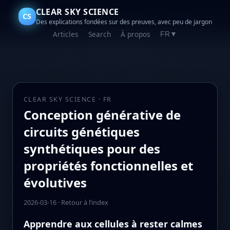
CLEAR SKY SCIENCE
CS
Des explications fondées sur des preuves, avec peu de jargon
Articles
Search
À propos
FR
▼
CLEAR SKY SCIENCE · FR
Conception générative de
circuits génétiques
synthétiques pour des
propriétés fonctionnelles et
évolutives
2026-03-16
·
Retour à l’index
Apprendre aux cellules à rester calmes