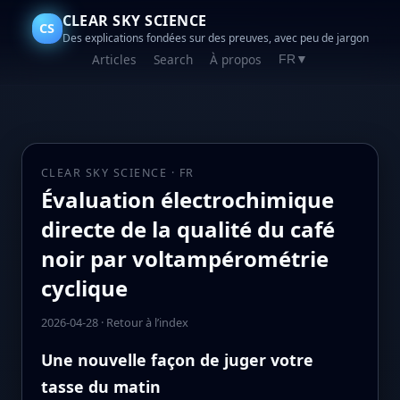
CLEAR SKY SCIENCE
CS
Des explications fondées sur des preuves, avec peu de jargon
Articles
Search
À propos
FR
▼
CLEAR SKY SCIENCE · FR
Évaluation électrochimique
directe de la qualité du café
noir par voltampérométrie
cyclique
2026-04-28
·
Retour à l’index
Une nouvelle façon de juger votre
tasse du matin