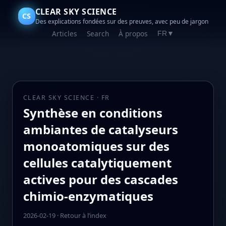
CLEAR SKY SCIENCE
CS
Des explications fondées sur des preuves, avec peu de jargon
Articles
Search
À propos
FR
▼
CLEAR SKY SCIENCE · FR
Synthèse en conditions
ambiantes de catalyseurs
monoatomiques sur des
cellules catalytiquement
actives pour des cascades
chimio-enzymatiques
2026-02-19
·
Retour à l’index