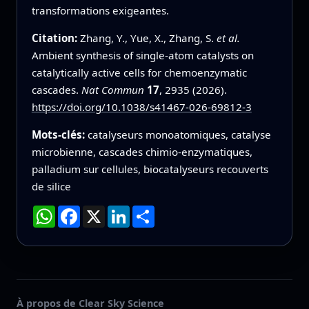
transformations exigeantes.
Citation:
Zhang, Y., Yue, X., Zhang, S.
et al.
Ambient synthesis of single-atom catalysts on
catalytically active cells for chemoenzymatic
cascades.
Nat Commun
17
, 2935 (2026).
https://doi.org/10.1038/s41467-026-69812-3
Mots-clés:
catalyseurs monoatomiques, catalyse
microbienne, cascades chimio-enzymatiques,
palladium sur cellules, biocatalyseurs recouverts
de silice
WhatsApp
Facebook
X
LinkedIn
Partager
À propos de Clear Sky Science