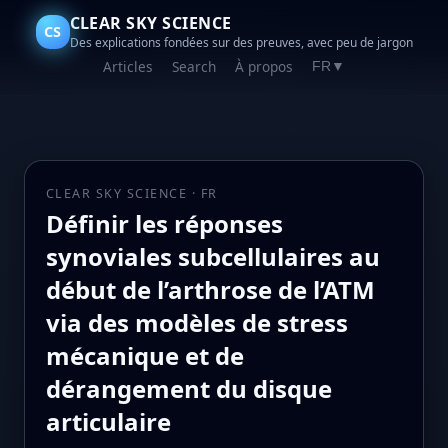
CLEAR SKY SCIENCE
CS
Des explications fondées sur des preuves, avec peu de jargon
Articles
Search
À propos
FR
▼
CLEAR SKY SCIENCE · FR
Définir les réponses
synoviales subcellulaires au
début de l’arthrose de l’ATM
via des modèles de stress
mécanique et de
dérangement du disque
articulaire