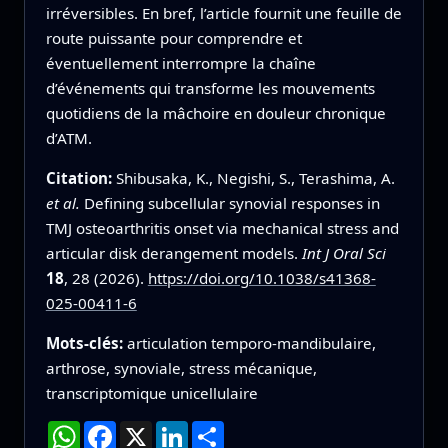
irréversibles. En bref, l’article fournit une feuille de
route puissante pour comprendre et
éventuellement interrompre la chaîne
d’événements qui transforme les mouvements
quotidiens de la mâchoire en douleur chronique
d’ATM.
Citation:
Shibusaka, K., Negishi, S., Terashima, A.
et al.
Defining subcellular synovial responses in
TMJ osteoarthritis onset via mechanical stress and
articular disk derangement models.
Int J Oral Sci
18
, 28 (2026).
https://doi.org/10.1038/s41368-
025-00411-6
Mots-clés:
articulation temporo‑mandibulaire,
arthrose, synoviale, stress mécanique,
transcriptomique unicellulaire
WhatsApp
Facebook
X
LinkedIn
Partager