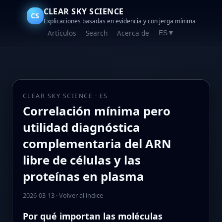
CLEAR SKY SCIENCE
CS
Explicaciones basadas en evidencia y con jerga mínima
Artículos
Search
Acerca de
ES
▼
CLEAR SKY SCIENCE · ES
Correlación mínima pero
utilidad diagnóstica
complementaria del ARN
libre de células y las
proteínas en plasma
2026-03-13
·
Volver al índice
Por qué importan las moléculas