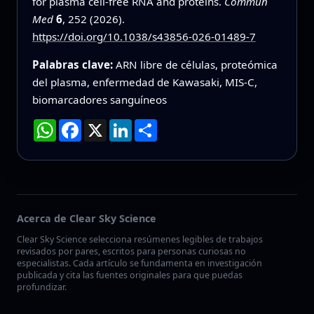
for plasma cell-free RNA and proteins.
Commun
Med
6
, 252 (2026).
https://doi.org/10.1038/s43856-026-01489-7
Palabras clave:
ARN libre de células, proteómica
del plasma, enfermedad de Kawasaki, MIS-C,
biomarcadores sanguíneos
WhatsApp
Facebook
X
LinkedIn
Compartir
Acerca de Clear Sky Science
Clear Sky Science selecciona resúmenes legibles de trabajos
revisados por pares, escritos para personas curiosas no
especialistas. Cada artículo se fundamenta en investigación
publicada y cita las fuentes originales para que puedas
profundizar.