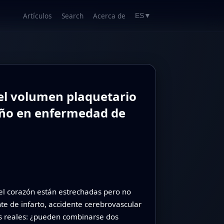
Artículos
Search
Acerca de
ES
▼
y el volumen plaquetario
año en enfermedad de
del corazón están estrechadas pero no
 de infarto, accidente cerebrovascular
es reales: ¿pueden combinarse dos