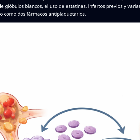
e glóbulos blancos, el uso de estatinas, infartos previos y varias
no como dos fármacos antiplaquetarios.