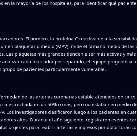
s en la mayoría de los hospitales, para identificar qué pacient
rcadores. El primero, la proteína C reactiva de alta sensibilida
olumen plaquetario medio (MPV), mide el tamaño medio de las p
. Las plaquetas más grandes tienden a ser más activas y más 
e analizar cada marcador por separado, el equipo preguntó si t
n grupo de pacientes particularmente vulnerable.
nfermedad de las arterias coronarias estable atendidos en cinc
ria estrechada en un 50% o más, pero no estaban en medio de un
V. Los investigadores clasificaron luego a los pacientes en cu
cadores altos. Durante el año siguiente, registraron eventos c
ntos urgentes para reabrir arterias e ingresos por dolor torácico