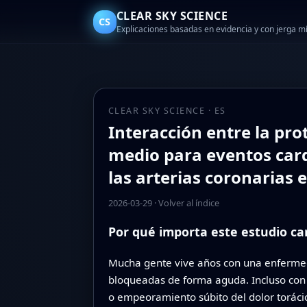
CLEAR SKY SCIENCE
CS
Explicaciones basadas en evidencia y con jerga 
CLEAR SKY SCIENCE · ES
Interacción entre la pro
medio para eventos car
las arterias coronarias 
2026-03-29
·
Volver al índice
Por qué importa este estudio ca
Mucha gente vive años con una enfermedad
bloqueadas de forma aguda. Incluso con
o empeoramiento súbito del dolor toráci