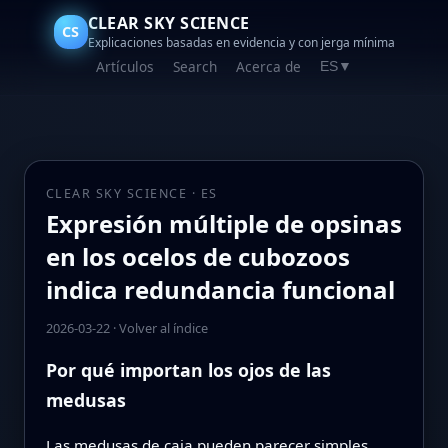
CLEAR SKY SCIENCE
CS
Explicaciones basadas en evidencia y con jerga mínima
Artículos
Search
Acerca de
ES
▼
CLEAR SKY SCIENCE · ES
Expresión múltiple de opsinas
en los ocelos de cubozoos
indica redundancia funcional
2026-03-22
·
Volver al índice
Por qué importan los ojos de las
medusas
Las medusas de caja pueden parecer simples