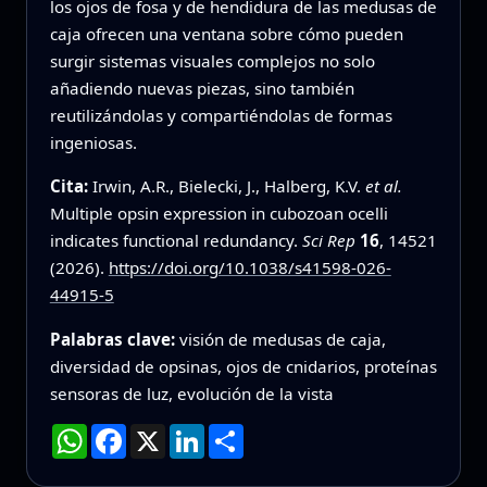
los ojos de fosa y de hendidura de las medusas de
caja ofrecen una ventana sobre cómo pueden
surgir sistemas visuales complejos no solo
añadiendo nuevas piezas, sino también
reutilizándolas y compartiéndolas de formas
ingeniosas.
Cita:
Irwin, A.R., Bielecki, J., Halberg, K.V.
et al.
Multiple opsin expression in cubozoan ocelli
indicates functional redundancy.
Sci Rep
16
, 14521
(2026).
https://doi.org/10.1038/s41598-026-
44915-5
Palabras clave:
visión de medusas de caja,
diversidad de opsinas, ojos de cnidarios, proteínas
sensoras de luz, evolución de la vista
WhatsApp
Facebook
X
LinkedIn
Compartir