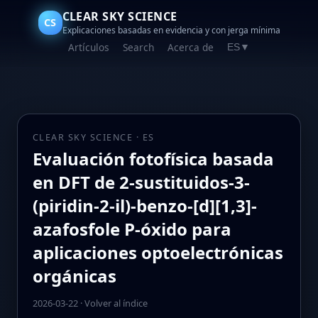
CLEAR SKY SCIENCE
CS
Explicaciones basadas en evidencia y con jerga mínima
Artículos
Search
Acerca de
ES
▼
CLEAR SKY SCIENCE · ES
Evaluación fotofísica basada
en DFT de 2‑sustituidos-3-
(piridin-2-il)-benzo-[d][1,3]-
azafosfole P-óxido para
aplicaciones optoelectrónicas
orgánicas
2026-03-22
·
Volver al índice