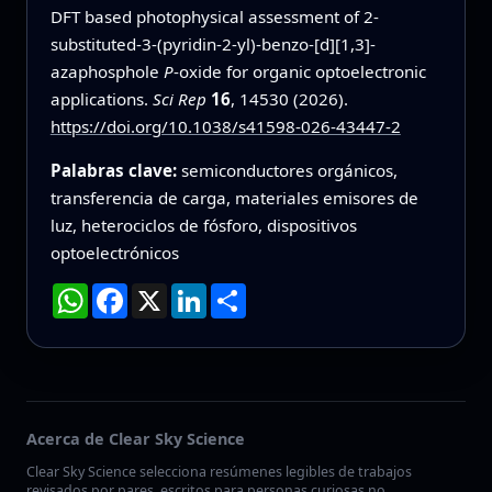
DFT based photophysical assessment of 2-
substituted-3-(pyridin-2-yl)-benzo-[d][1,3]-
azaphosphole
P
-oxide for organic optoelectronic
applications.
Sci Rep
16
, 14530 (2026).
https://doi.org/10.1038/s41598-026-43447-2
Palabras clave:
semiconductores orgánicos,
transferencia de carga, materiales emisores de
luz, heterociclos de fósforo, dispositivos
optoelectrónicos
WhatsApp
Facebook
X
LinkedIn
Compartir
Acerca de Clear Sky Science
Clear Sky Science selecciona resúmenes legibles de trabajos
revisados por pares, escritos para personas curiosas no