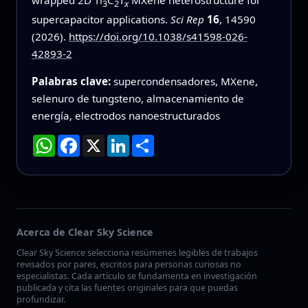
3
2
x
supercapacitor applications.
Sci Rep
16
, 14590
(2026).
https://doi.org/10.1038/s41598-026-
42893-2
Palabras clave:
supercondensadores, MXene,
selenuro de tungsteno, almacenamiento de
energía, electrodos nanoestructurados
WhatsApp
Facebook
X
LinkedIn
Compartir
Acerca de Clear Sky Science
Clear Sky Science selecciona resúmenes legibles de trabajos
revisados por pares, escritos para personas curiosas no
especialistas. Cada artículo se fundamenta en investigación
publicada y cita las fuentes originales para que puedas
profundizar.