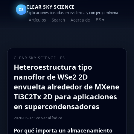
CLEAR SKY SCIENCE
CS
Explicaciones basadas en evidencia y con jerga mínima
Artículos
Search
Acerca de
ES
▼
CLEAR SKY SCIENCE · ES
Heteroestructura tipo
nanoflor de WSe2 2D
envuelta alrededor de MXene
Ti3C2Tx 2D para aplicaciones
en supercondensadores
2026-05-07
·
Volver al índice
Por qué importa un almacenamiento