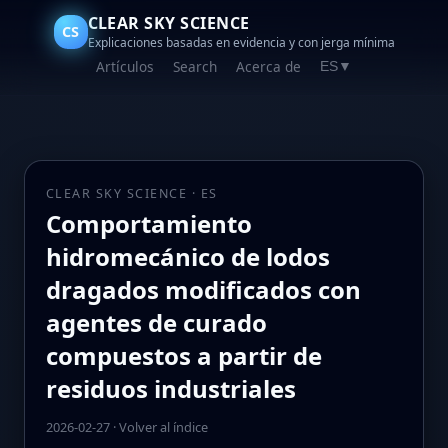
CLEAR SKY SCIENCE
CS
Explicaciones basadas en evidencia y con jerga mínima
Artículos
Search
Acerca de
ES
▼
CLEAR SKY SCIENCE · ES
Comportamiento
hidromecánico de lodos
dragados modificados con
agentes de curado
compuestos a partir de
residuos industriales
2026-02-27
·
Volver al índice