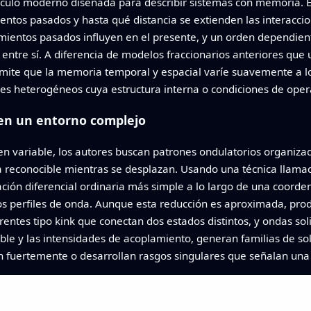
culo moderno diseñada para describir sistemas con memoria. E
entos pasados y hasta qué distancia se extienden las interacc
mientos pasados influyen en el presente, y un orden dependient
n entre sí. A diferencia de modelos fraccionarios anteriores qu
rmite que la memoria temporal y espacial varíe suavemente a lo 
les heterogéneos cuya estructura interna o condiciones de ope
en un entorno complejo
n variable, los autores buscan patrones ondulatorios organiz
 reconocible mientras se desplazan. Usando una técnica llam
ción diferencial ordinaria más simple a lo largo de una coor
os perfiles de onda. Aunque esta reducción es aproximada, produ
rentes tipo kink que conectan dos estados distintos, y ondas so
le y las intensidades de acoplamiento, generan familias de sol
fuertemente o desarrollan rasgos singulares que señalan una r