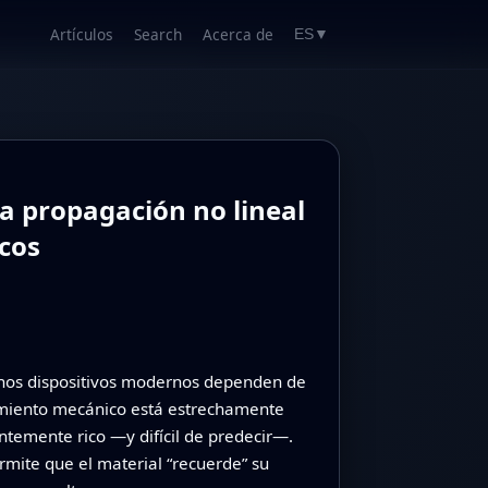
Artículos
Search
Acerca de
ES
▼
la propagación no lineal
cos
uchos dispositivos modernos dependen de
vimiento mecánico está estrechamente
ntemente rico —y difícil de predecir—.
mite que el material “recuerde” su