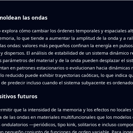
 moldean las ondas
lo explora cómo cambiar los órdenes temporales y espaciales al
emoria, lo que tiende a aumentar la amplitud de la onda y a ral
n las ondas: valores más pequeños confinan la energía en pulso
 dispersos. El análisis de estabilidad de un sistema dinámico 
 parámetros del material y de la onda pueden desplazar el si
sientan en patrones estacionarios o evolucionan hacia dinámica
 reducido puede exhibir trayectorias caóticas, lo que indica q
es de predecir incluso cuando el sistema subyacente es ordenado
itivos futuros
mitir que la intensidad de la memoria y los efectos no locales 
ta de las ondas en materiales multifuncionales que los modelos
ondulatorios —periódicos, tipo kink, solitarios e incluso compo
n pequeño conjunto de funciones de orden variable. Para ingen