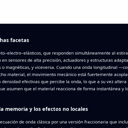
has facetas
eto–electro–elásticos, que responden simultáneamente al estir
 en sensores de alta precisión, actuadores y estructuras adap
cas o magnéticas, y viceversa. Cuando una onda longitudinal 
icho material, el movimiento mecánico está fuertemente acoplad
a densidad efectivas que percibe la onda, lo que a su vez altera
 que asumen que el material reacciona de forma instantánea y 
 memoria y los efectos no locales
a ecuación de onda clásica por una versión fraccionaria que inc