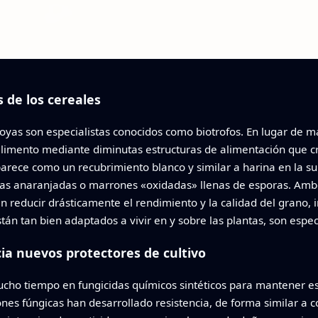
s de los cereales
royas son especialistas conocidos como biotrofos. En lugar de ma
limento mediante diminutas estructuras de alimentación que crec
arece como un recubrimiento blanco y similar a harina en la sup
las anaranjadas o marrones «oxidadas» llenas de esporas. Ambo
en reducir drásticamente el rendimiento y la calidad del grano, i
n tan bien adaptados a vivir en y sobre las plantas, son especia
ia nuevos protectores de cultivo
ucho tiempo en fungicidas químicos sintéticos para mantener es
s fúngicas han desarrollado resistencia, de forma similar a co