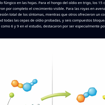
o fúngico en las hojas. Para el hongo del oídio en trigo, los 
n por completo el crecimiento visible. Para las royas en avena,
ión total de los síntomas, mientras que otros ofrecieron un cont
d todas las cepas de oídio probadas, y seis compuestos bloque
como 6 y 9 en el estudio, destacaron por ser especialmente po