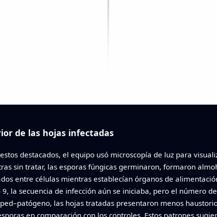
or de las hojas infectadas
os destacados, el equipo usó microscopía de luz para visualiza
ras sin tratar, las esporas fúngicas germinaron, formaron almoh
ados entre células mientras establecían órganos de alimentaci
o 9, la secuencia de infección aún se iniciaba, pero el número 
ped–patógeno, las hojas tratadas presentaron menos haustorio
sporas en comparación con los controles. Estos patrones sugi