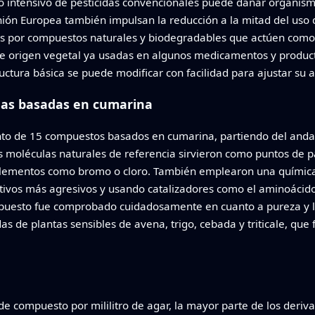
uso intensivo de pesticidas convencionales puede dañar organis
nión Europea también impulsan la reducción a la mitad del uso 
s por compuestos naturales y biodegradables que actúen como 
e origen vegetal ya usadas en algunos medicamentos y producto
tura básica se puede modificar con facilidad para ajustar su ac
das basadas en cumarina
unto de 15 compuestos basados en cumarina, partiendo del anda
 moléculas naturales de referencia sirvieron como puntos de pa
lementos como bromo o cloro. También emplearon una química 
vos más agresivos y usando catalizadores como el aminoácido 
puesto fue comprobado cuidadosamente en cuanto a pureza y l
s de plantas sensibles de avena, trigo, cebada y triticale, que
e compuesto por mililitro de agar, la mayor parte de los deriv