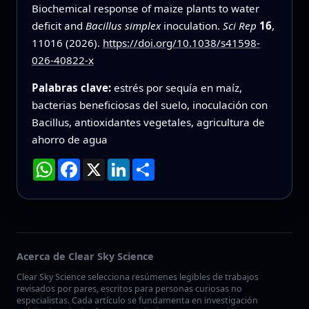
Biochemical response of maize plants to water
deficit and
Bacillus simplex
inoculation.
Sci Rep
16
,
11016 (2026).
https://doi.org/10.1038/s41598-
026-40822-x
Palabras clave:
estrés por sequía en maíz,
bacterias beneficiosas del suelo, inoculación con
Bacillus, antioxidantes vegetales, agricultura de
ahorro de agua
WhatsApp
Facebook
X
LinkedIn
Compartir
Acerca de Clear Sky Science
Clear Sky Science selecciona resúmenes legibles de trabajos
revisados por pares, escritos para personas curiosas no
especialistas. Cada artículo se fundamenta en investigación