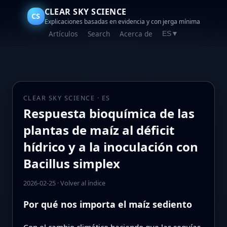
CLEAR SKY SCIENCE
CS
Explicaciones basadas en evidencia y con jerga mínima
Artículos
Search
Acerca de
ES
▼
CLEAR SKY SCIENCE · ES
Respuesta bioquímica de las
plantas de maíz al déficit
hídrico y a la inoculación con
Bacillus simplex
2026-02-25
·
Volver al índice
Por qué nos importa el maíz sediento
Con el cambio climático haciendo que las sequías